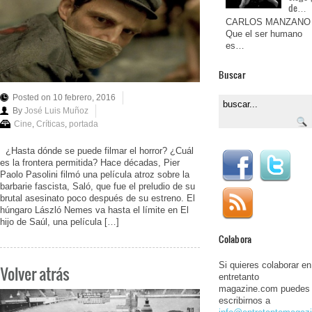
de…
CARLOS MANZANO
Que el ser humano
es…
Buscar
Posted on 10 febrero, 2016
By
José Luis Muñoz
Cine
,
Críticas
,
portada
¿Hasta dónde se puede filmar el horror? ¿Cuál
es la frontera permitida? Hace décadas, Pier
Paolo Pasolini filmó una película atroz sobre la
barbarie fascista, Saló, que fue el preludio de su
brutal asesinato poco después de su estreno. El
húngaro László Nemes va hasta el límite en El
hijo de Saúl, una película […]
Colabora
Si quieres colaborar en
Volver atrás
entretanto
magazine.com puedes
escribirnos a