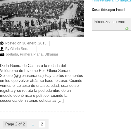
info@entretantomagaz
Suscribirse por Email
Posted on 30 enero, 2015
By
Gloria Serrano
portada
,
Primera Plana
,
Ultramar
De la Guerra de Castas a la redada del
Velódromo de Invierno Por: Gloria Serrano
Solleiro (@gloriaserranos) Hay ciertos momentos
en los que volver atrás se hace forzoso. Cuando
vemos el colapso de una sociedad, cuando se
registra y se retrata la podredumbre de un
modelo económico o político, cuando la
secuencia de historias cotidianas […]
Page 2 of 2
1
2