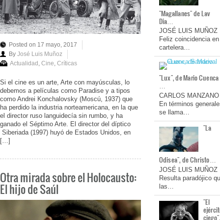
"Magallanes" de Lav
Dia…
JOSÉ LUIS MUÑOZ
Feliz coincidencia en
Posted on 17 mayo, 2017
cartelera…
By
José Luis Muñoz
Actualidad
,
Cine
,
Críticas
"Lux", de Mario Cuenca
Si el cine es un arte, Arte con mayúsculas, lo
…
debemos a películas como Paradise y a tipos
CARLOS MANZANO
como Andrei Konchalovsky (Moscú, 1937) que
En términos generale
ha perdido la industria norteamericana, en la que
se llama…
el director ruso languidecía sin rumbo, y ha
ganado el Séptimo Arte. El director del díptico
"La
Siberiada (1997) huyó de Estados Unidos, en
[…]
Odisea", de Christo…
JOSÉ LUIS MUÑOZ
Otra mirada sobre el Holocausto:
Resulta paradójico q
El hijo de Saúl
las…
"El
ejérci
ciego"