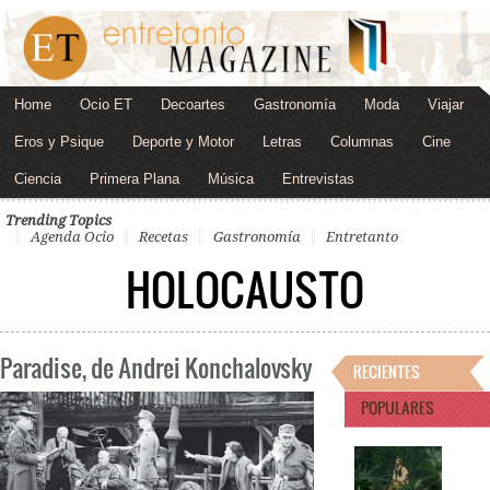
Home
Ocio ET
Decoartes
Gastronomía
Moda
Viajar
Eros y Psique
Deporte y Motor
Letras
Columnas
Cine
Ciencia
Primera Plana
Música
Entrevistas
Trending Topics
Agenda Ocio
Recetas
Gastronomía
Entretanto
HOLOCAUSTO
Paradise, de Andrei Konchalovsky
RECIENTES
POPULARES