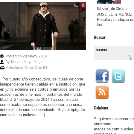
Odisea", de Christo…
JOSÉ LUIS MUÑOZ
Resulta paradójico q
las…
Buscar
Posted on 28 mayo, 2014
By
Tamara Moya Jorge
Actualidad
,
Cine
,
Ocio ET
Por cuarto año consecutivo, películas de corte
independiente tienen cabida en la institución, que
en junio exhibirá seis cortos premiados por las
academias de cine más importantes del mundo
Madrid, 27 de mayo de 2014 Tan complicado
como acotar su espacio es encontrar una única
Colabora
definición de cine independiente. Bajo el epígrafe
cine indie se incluyen […]
Si quieres colaborar en
entretanto
magazine.com puedes