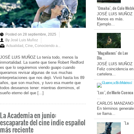
"Omaha", de Cole Webl
JOSÉ LUIS MUÑOZ
Menos es más.
Ejemplo…
Posted on 28 septiembre, 2025
By
José Luis Muñoz
Actualidad
,
Cine
,
Conociendo a...
"Magallanes" de Lav
Dia…
JOSÉ LUIS MUÑOZ Lo tenía todo, menos la
inmortalidad. La suerte que tiene Robert Redford
JOSÉ LUIS MUÑOZ
es que lo seguiremos viendo guapo cuando
Feliz coincidencia en
queramos revisar algunas de sus muchas
cartelera…
interpretaciones que nos dejó. Vivió hasta los 89
años, que son muchos, y tuvo esa muerte que
todos deseamos tener: mientras dormimos, el
"Lux", de Mario Cuenca
sueño eterno del que […]
…
CARLOS MANZANO
En términos generale
La Academia en junio:
se llama…
escaparate del cine indie español
"La
más reciente