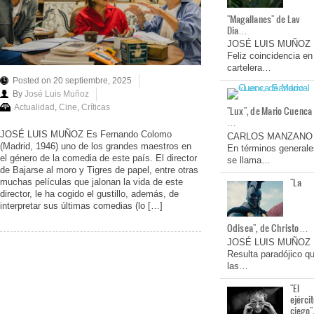
"Magallanes" de Lav
Dia…
JOSÉ LUIS MUÑOZ
Feliz coincidencia en
cartelera…
Posted on 20 septiembre, 2025
By
José Luis Muñoz
Actualidad
,
Cine
,
Críticas
"Lux", de Mario Cuenca
…
JOSÉ LUIS MUÑOZ Es Fernando Colomo
CARLOS MANZANO
(Madrid, 1946) uno de los grandes maestros en
En términos generale
el género de la comedia de este país. El director
se llama…
de Bajarse al moro y Tigres de papel, entre otras
"La
muchas películas que jalonan la vida de este
director, le ha cogido el gustillo, además, de
interpretar sus últimas comedias (lo […]
Odisea", de Christo…
JOSÉ LUIS MUÑOZ
Resulta paradójico q
las…
"El
ejérci
ciego"