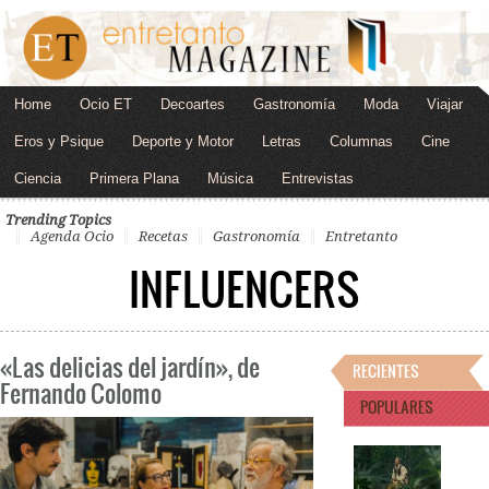
Home
Ocio ET
Decoartes
Gastronomía
Moda
Viajar
Eros y Psique
Deporte y Motor
Letras
Columnas
Cine
Ciencia
Primera Plana
Música
Entrevistas
Trending Topics
Agenda Ocio
Recetas
Gastronomía
Entretanto
INFLUENCERS
«Las delicias del jardín», de
RECIENTES
Fernando Colomo
POPULARES