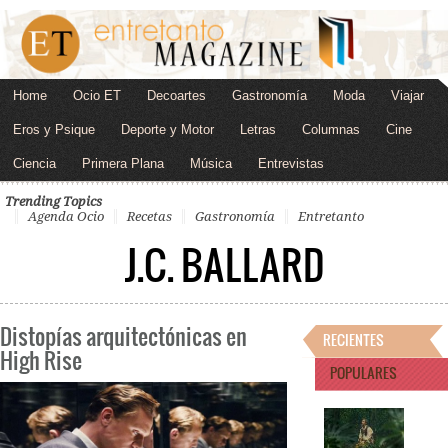
Home
Ocio ET
Decoartes
Gastronomía
Moda
Viajar
Eros y Psique
Deporte y Motor
Letras
Columnas
Cine
Ciencia
Primera Plana
Música
Entrevistas
Trending Topics
Agenda Ocio
Recetas
Gastronomía
Entretanto
J.C. BALLARD
Distopías arquitectónicas en
RECIENTES
High Rise
POPULARES