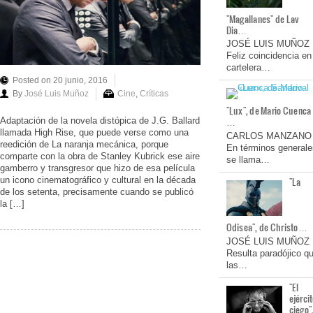
"Magallanes" de Lav
Dia…
JOSÉ LUIS MUÑOZ
Feliz coincidencia en
cartelera…
Posted on 20 junio, 2016
By
José Luis Muñoz
Cine
,
Críticas
"Lux", de Mario Cuenca
…
Adaptación de la novela distópica de J.G. Ballard
llamada High Rise, que puede verse como una
CARLOS MANZANO
reedición de La naranja mecánica, porque
En términos generale
comparte con la obra de Stanley Kubrick ese aire
se llama…
gamberro y transgresor que hizo de esa película
un icono cinematográfico y cultural en la década
"La
de los setenta, precisamente cuando se publicó
la […]
Odisea", de Christo…
JOSÉ LUIS MUÑOZ
Resulta paradójico q
las…
"El
ejérci
ciego"