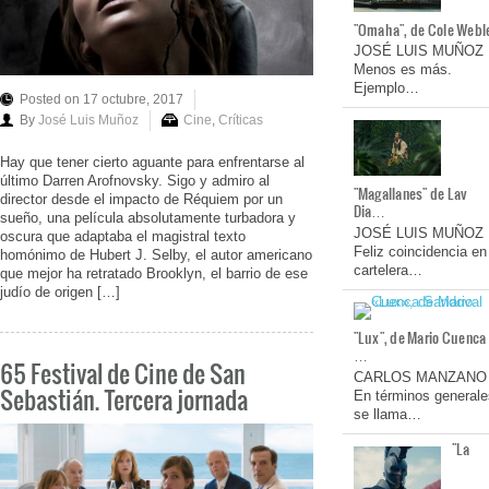
"Omaha", de Cole Webl
JOSÉ LUIS MUÑOZ
Menos es más.
Ejemplo…
Posted on 17 octubre, 2017
By
José Luis Muñoz
Cine
,
Críticas
Hay que tener cierto aguante para enfrentarse al
último Darren Arofnovsky. Sigo y admiro al
"Magallanes" de Lav
director desde el impacto de Réquiem por un
Dia…
sueño, una película absolutamente turbadora y
JOSÉ LUIS MUÑOZ
oscura que adaptaba el magistral texto
Feliz coincidencia en
homónimo de Hubert J. Selby, el autor americano
cartelera…
que mejor ha retratado Brooklyn, el barrio de ese
judío de origen […]
"Lux", de Mario Cuenca
…
65 Festival de Cine de San
CARLOS MANZANO
Sebastián. Tercera jornada
En términos generale
se llama…
"La