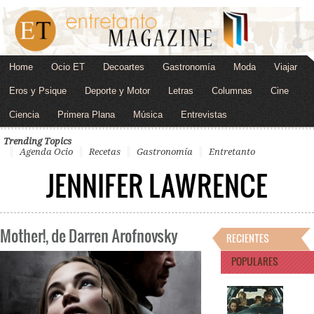
Home
Ocio ET
Decoartes
Gastronomía
Moda
Viajar
Eros y Psique
Deporte y Motor
Letras
Columnas
Cine
Ciencia
Primera Plana
Música
Entrevistas
Trending Topics
Agenda Ocio
Recetas
Gastronomía
Entretanto
JENNIFER LAWRENCE
Mother!, de Darren Arofnovsky
RECIENTES
POPULARES