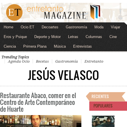
Home
Ocio ET
Decoartes
Gastronomía
Moda
Viajar
Eros y Psique
Deporte y Motor
Letras
Columnas
Cine
Ciencia
Primera Plana
Música
Entrevistas
Trending Topics
Agenda Ocio
Recetas
Gastronomía
Entretanto
JESÚS VELASCO
Restaurante Ábaco, comer en el
RECIENTES
Centro de Arte Contemporáneo
POPULARES
de Huarte