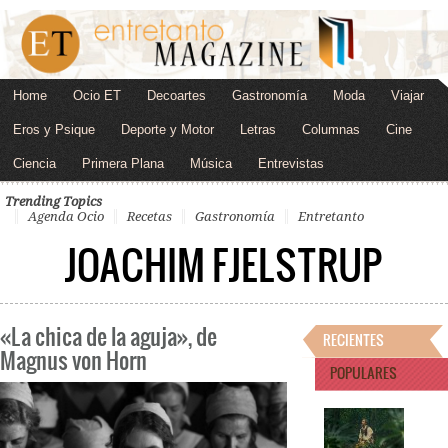
Home
Ocio ET
Decoartes
Gastronomía
Moda
Viajar
Eros y Psique
Deporte y Motor
Letras
Columnas
Cine
Ciencia
Primera Plana
Música
Entrevistas
Trending Topics
Agenda Ocio
Recetas
Gastronomía
Entretanto
JOACHIM FJELSTRUP
«La chica de la aguja», de
RECIENTES
Magnus von Horn
POPULARES