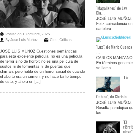
"Magallanes" de Lav
Dia…
JOSÉ LUIS MUÑOZ
Feliz coincidencia en
cartelera…
Posted on 13 octubre, 2025
By
José Luis Muñoz
Cine
,
Críticas
"Lux", de Mario Cuenca
…
JOSÉ LUIS MUÑOZ Cuestiones semánticas
para esta excelente película: no es una película
CARLOS MANZANO
de terror sino de horror; no es una película de
En términos generale
sustos ni de tormentas ni de puertas que
se llama…
chirrían, pero habla de un horror social de cuando
el aborto era un crimen, y no hace tanto tiempo
"La
de esto, y ahora en […]
Odisea", de Christo…
JOSÉ LUIS MUÑOZ
Resulta paradójico q
las…
"El
ejérci
ciego"