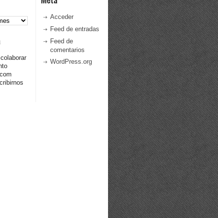
Acceder
Feed de entradas
a
Feed de
comentarios
 colaborar
WordPress.org
nto
.com
ribirnos