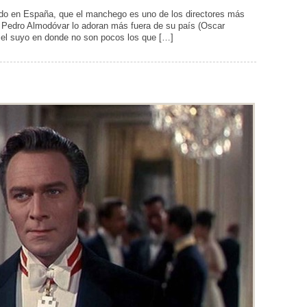
o en España, que el manchego es uno de los directores más
a Pedro Almodóvar lo adoran más fuera de su país (Oscar
 el suyo en donde no son pocos los que […]