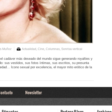
is Muñoz
Actualidad
,
Cine
,
Columnas
,
Sonrisa vertical
el cadáver más deseado del mundo sigue generando royalties y
o: sus vestidos, sus fotos íntimas, sus escritos, su presunta
edad… Icono sexual por excelencia, el mayor mito erótico de la
ontacto
Newsletter
Etiquetas
Partner Blogs
Archivos