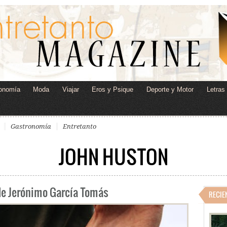
onomía
Moda
Viajar
Eros y Psique
Deporte y Motor
Letras
Gastronomía
Entretanto
JOHN HUSTON
de Jerónimo García Tomás
RECIE