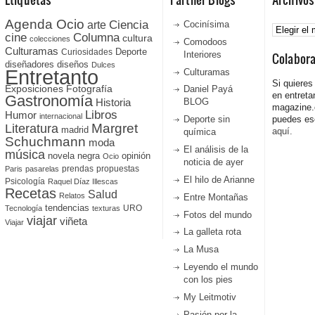
Agenda Ocio
Ciencia
Archivos
arte
Cocinísima
cine
Columna
cultura
colecciones
Comodoos
Culturamas
Curiosidades
Deporte
Interiores
Colabor
diseñadores
diseños
Dulces
Entretanto
Culturamas
Si quieres
Fotografía
Exposiciones
Daniel Payá
en entreta
Gastronomía
Historia
BLOG
magazine
Libros
Humor
internacional
Deporte sin
puedes esc
Literatura
Margret
madrid
aquí.
química
Schuchmann
moda
El análisis de la
música
novela negra
opinión
Ocio
noticia de ayer
prendas
propuestas
Paris
pasarelas
El hilo de Arianne
Psicología
Raquel Díaz Illescas
Recetas
Salud
Relatos
Entre Montañas
tendencias
URO
Tecnología
texturas
Fotos del mundo
viajar
viñeta
Viajar
La galleta rota
La Musa
Leyendo el mundo
con los pies
My Leitmotiv
Pasión por la