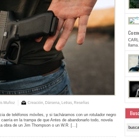
Cuen
CARL
llam
is Muñoz
Creación
,
Dársena
,
Letras
,
Reseñas
Busc
a de teléfonos móviles, y si tacháramos con un rotulador negro
o caería en la trampa de que Antes de abandonarlo todo, novela
 la obra de un Jim Thompson o un W.R. […]