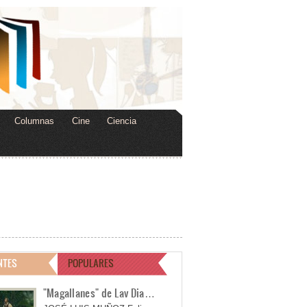
Columnas
Cine
Ciencia
NTES
POPULARES
"Magallanes" de Lav Dia…