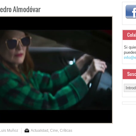
 Pedro Almodóvar
Cola
Si qui
puedes
info@e
Susc
Luis Muñoz
Actualidad
,
Cine
,
Críticas