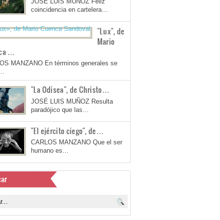
JOSÉ LUIS MUÑOZ Feliz
coincidencia en cartelera…
"Lux", de
Mario
ca …
OS MANZANO En términos generales se
a…
"La Odisea", de Christo…
JOSÉ LUIS MUÑOZ Resulta
paradójico que las…
"El ejército ciego", de…
CARLOS MANZANO Que el ser
humano es…
ar