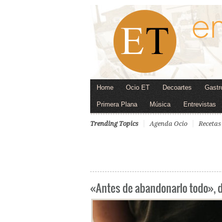
Home
Ocio ET
Decoartes
Gastr
Primera Plana
Música
Entrevistas
Trending Topics
Agenda Ocio
Recetas
«Antes de abandonarlo todo», 