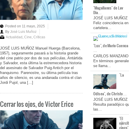
"Magallanes" de Lav
Dia…
JOSÉ LUIS MUÑOZ
Feliz coincidencia en
Posted on 11 mayo, 2025
cartelera…
By
José Luis Muñoz
Actualidad
,
Cine
,
Críticas
"Lux", de Mario Cuenca
JOSÉ LUIS MUÑOZ Manuel Huerga (Barcelona,
…
1957), seguramente pasará a la historia grande
CARLOS MANZANO
del cine patrio por dos de sus películas, Antártida
En términos generale
y Salvador, esta última la estremecedora historia
se llama…
del asesinato de Salvador Puig Antich por el
franquismo. Parenostre, su última película tras
"La
años de silencio, es una andanada contra el clan
Jordi Pujol, una […]
Odisea", de Christo…
JOSÉ LUIS MUÑOZ
Cerrar los ojos, de Víctor Erice
Resulta paradójico q
las…
"El
ejérci
ciego"