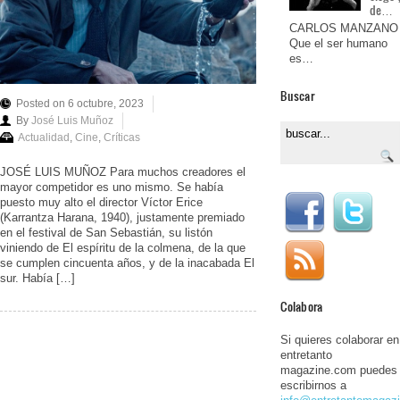
de…
CARLOS MANZANO
Que el ser humano
es…
Buscar
Posted on 6 octubre, 2023
By
José Luis Muñoz
Actualidad
,
Cine
,
Críticas
JOSÉ LUIS MUÑOZ Para muchos creadores el
mayor competidor es uno mismo. Se había
puesto muy alto el director Víctor Erice
(Karrantza Harana, 1940), justamente premiado
en el festival de San Sebastián, su listón
viniendo de El espíritu de la colmena, de la que
se cumplen cincuenta años, y de la inacabada El
sur. Había […]
Colabora
Si quieres colaborar en
entretanto
magazine.com puedes
escribirnos a