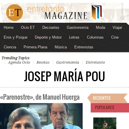
Home
Ocio ET
Decoartes
Gastronomía
Moda
Viajar
Eros y Psique
Deporte y Motor
Letras
Columnas
Cine
Ciencia
Primera Plana
Música
Entrevistas
Trending Topics
Agenda Ocio
Recetas
Gastronomía
Entretanto
JOSEP MARÍA POU
«Parenostre», de Manuel Huerga
RECIENTES
POPULARES