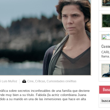
Cuen
CARL
llam
é Luis Muñoz
Cine
,
Críticas
,
Curiosidades cinéfilas
Busc
ca sobre secretos inconfesables de una familia que deviene
nde muy bien a su título. Fabiola (la actriz colombiana Juana
rdido a su marido en una de las inmersiones que hace en alta