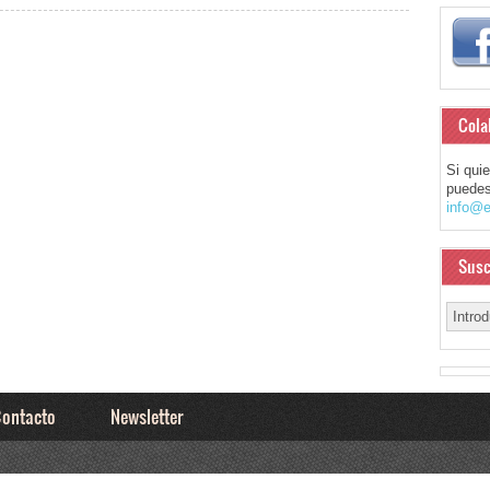
Cola
Si qui
puedes
info@e
Susc
ontacto
Newsletter