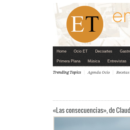
Home
Ocio ET
Decoartes
Gastr
Primera Plana
Música
Entrevistas
Trending Topics
Agenda Ocio
Recetas
«Las consecuencias», de Claud