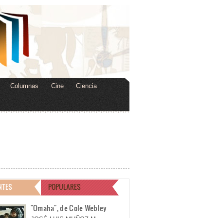
Columnas
Cine
Ciencia
NTES
POPULARES
"Omaha", de Cole Webley