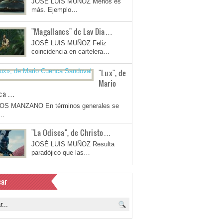
JOSÉ LUIS MUÑOZ Menos es
más. Ejemplo…
"Magallanes" de Lav Dia…
JOSÉ LUIS MUÑOZ Feliz
coincidencia en cartelera…
"Lux", de
Mario
ca …
OS MANZANO En términos generales se
a…
"La Odisea", de Christo…
JOSÉ LUIS MUÑOZ Resulta
paradójico que las…
ar