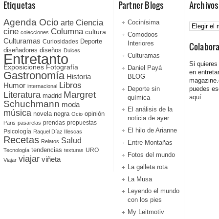
Etiquetas
Partner Blogs
Archivos
Agenda Ocio
Ciencia
Archivos
arte
Cocinísima
cine
Columna
cultura
colecciones
Comodoos
Culturamas
Curiosidades
Deporte
Interiores
Colabor
diseñadores
diseños
Dulces
Entretanto
Culturamas
Si quieres
Fotografía
Exposiciones
Daniel Payá
en entreta
Gastronomía
Historia
BLOG
magazine
Libros
Humor
internacional
Deporte sin
puedes esc
Literatura
Margret
madrid
aquí.
química
Schuchmann
moda
El análisis de la
música
novela negra
opinión
Ocio
noticia de ayer
prendas
propuestas
Paris
pasarelas
El hilo de Arianne
Psicología
Raquel Díaz Illescas
Recetas
Salud
Relatos
Entre Montañas
tendencias
URO
Tecnología
texturas
Fotos del mundo
viajar
viñeta
Viajar
La galleta rota
La Musa
Leyendo el mundo
con los pies
My Leitmotiv