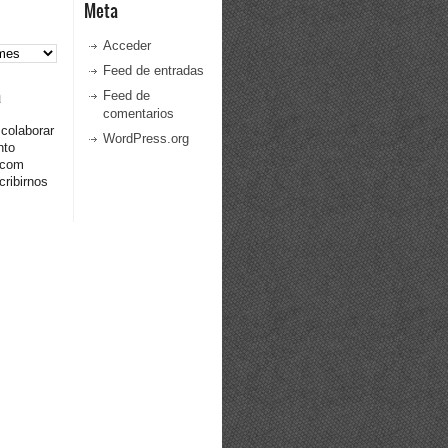
Meta
Acceder
Feed de entradas
a
Feed de
comentarios
 colaborar
WordPress.org
nto
.com
ribirnos