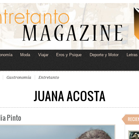
onomía
Moda
Viajar
Eros y Psique
Deporte y Motor
Letras
Gastronomía
Entretanto
JUANA ACOSTA
ia Pinto
RECIE