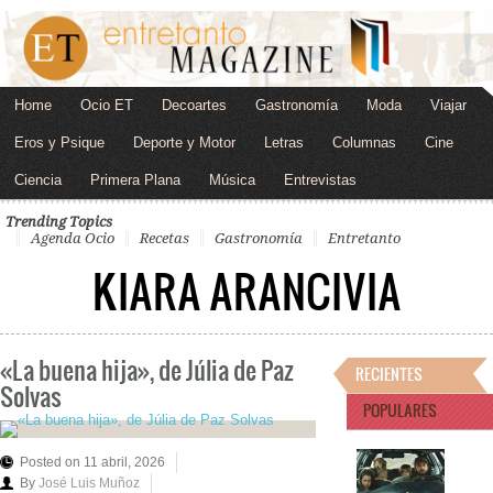
Home
Ocio ET
Decoartes
Gastronomía
Moda
Viajar
Eros y Psique
Deporte y Motor
Letras
Columnas
Cine
Ciencia
Primera Plana
Música
Entrevistas
Trending Topics
Agenda Ocio
Recetas
Gastronomía
Entretanto
KIARA ARANCIVIA
«La buena hija», de Júlia de Paz
RECIENTES
Solvas
POPULARES
Posted on 11 abril, 2026
By
José Luis Muñoz