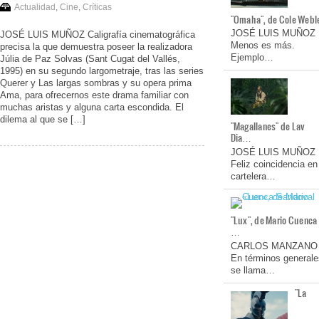
Actualidad
,
Cine
,
Críticas
"Omaha", de Cole Webl
JOSÉ LUIS MUÑOZ
JOSÉ LUIS MUÑOZ Caligrafía cinematográfica
Menos es más.
precisa la que demuestra poseer la realizadora
Ejemplo…
Júlia de Paz Solvas (Sant Cugat del Vallés,
1995) en su segundo largometraje, tras las series
Querer y Las largas sombras y su opera prima
Ama, para ofrecernos este drama familiar con
muchas aristas y alguna carta escondida. El
dilema al que se […]
"Magallanes" de Lav
Dia…
JOSÉ LUIS MUÑOZ
Feliz coincidencia en
cartelera…
"Lux", de Mario Cuenca
…
CARLOS MANZANO
En términos generale
se llama…
"La