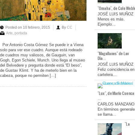
"Omaha", de Cole Webl
JOSÉ LUIS MUÑOZ
Menos es más.
Ejemplo…
Posted on 10 febrero, 2015
By
CC
Arte
,
portada
Por Antonio Costa Gómez Se puede ir a Viena
solo para ver ese cuadro. Aunque está rodeado
"Magallanes" de Lav
de cuadros muy valiosos, de Gauguin, van
Dia…
Gogh, Egon Schiele, Munch. Uno llega al museo
JOSÉ LUIS MUÑOZ
del Belvedere y pregunta donde está “El beso”,
Feliz coincidencia en
de Gustav Klimt. Y ha de meterlo bien en la
cartelera…
cabeza, porque no permiten […]
"Lux", de Mario Cuenca
…
CARLOS MANZANO
En términos generale
se llama…
"La