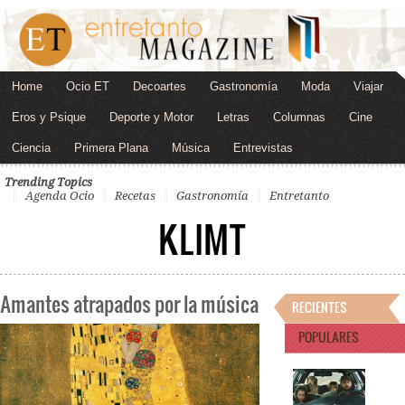
Home
Ocio ET
Decoartes
Gastronomía
Moda
Viajar
Eros y Psique
Deporte y Motor
Letras
Columnas
Cine
Ciencia
Primera Plana
Música
Entrevistas
Trending Topics
Agenda Ocio
Recetas
Gastronomía
Entretanto
KLIMT
Amantes atrapados por la música
RECIENTES
POPULARES