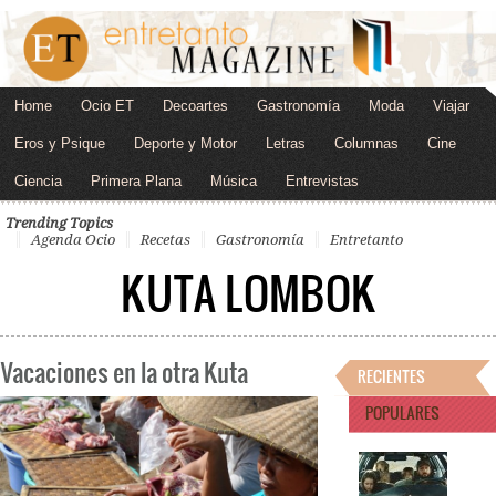
Home
Ocio ET
Decoartes
Gastronomía
Moda
Viajar
Eros y Psique
Deporte y Motor
Letras
Columnas
Cine
Ciencia
Primera Plana
Música
Entrevistas
Trending Topics
Agenda Ocio
Recetas
Gastronomía
Entretanto
KUTA LOMBOK
Vacaciones en la otra Kuta
RECIENTES
POPULARES