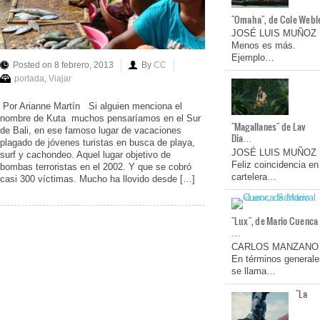
"Omaha", de Cole Webl
JOSÉ LUIS MUÑOZ
Menos es más.
Ejemplo…
Posted on 8 febrero, 2013
By
CC
portada
,
Viajar
Por Arianne Martín Si alguien menciona el
nombre de Kuta muchos pensaríamos en el Sur
"Magallanes" de Lav
de Bali, en ese famoso lugar de vacaciones
Dia…
plagado de jóvenes turistas en busca de playa,
JOSÉ LUIS MUÑOZ
surf y cachondeo. Aquel lugar objetivo de
Feliz coincidencia en
bombas terroristas en el 2002. Y que se cobró
cartelera…
casi 300 víctimas. Mucho ha llovido desde […]
"Lux", de Mario Cuenca
…
CARLOS MANZANO
En términos generale
se llama…
"La