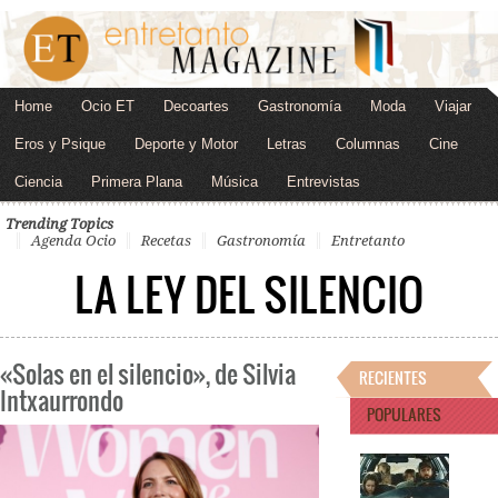
Home
Ocio ET
Decoartes
Gastronomía
Moda
Viajar
Eros y Psique
Deporte y Motor
Letras
Columnas
Cine
Ciencia
Primera Plana
Música
Entrevistas
Trending Topics
Agenda Ocio
Recetas
Gastronomía
Entretanto
LA LEY DEL SILENCIO
«Solas en el silencio», de Silvia
RECIENTES
Intxaurrondo
POPULARES