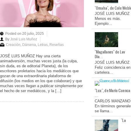
"Omaha", de Cole Webl
JOSÉ LUIS MUÑOZ
Menos es más.
Ejemplo…
Posted on 20 julio, 2025
By
José Luis Muñoz
Creación
,
Dársena
,
Letras
,
Reseñas
"Magallanes" de Lav
Dia…
JOSÉ LUIS MUÑOZ Hay una cierta
animadversión, muchas veces justa (la culpa,
JOSÉ LUIS MUÑOZ
sin duda, es de editorial Planeta), de los
Feliz coincidencia en
escritores proletarios hacia los mediáticos que
cartelera…
gozan de una extraordinaria plataforma de
difusión (los medios en los que colaboran) y que
muchas veces llegan a publicar simplemente por
"Lux", de Mario Cuenca
el hecho de ser mediáticos, y la […]
…
CARLOS MANZANO
En términos generale
se llama…
"La