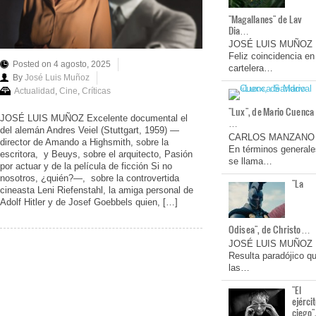
"Magallanes" de Lav
Dia…
JOSÉ LUIS MUÑOZ
Feliz coincidencia en
Posted on 4 agosto, 2025
cartelera…
By
José Luis Muñoz
Actualidad
,
Cine
,
Críticas
"Lux", de Mario Cuenca
JOSÉ LUIS MUÑOZ Excelente documental el
…
del alemán Andres Veiel (Stuttgart, 1959) —
CARLOS MANZANO
director de Amando a Highsmith, sobre la
En términos generale
escritora, y Beuys, sobre el arquitecto, Pasión
se llama…
por actuar y de la película de ficción Si no
nosotros, ¿quién?—, sobre la controvertida
"La
cineasta Leni Riefenstahl, la amiga personal de
Adolf Hitler y de Josef Goebbels quien, […]
Odisea", de Christo…
JOSÉ LUIS MUÑOZ
Resulta paradójico q
las…
"El
ejérci
ciego"