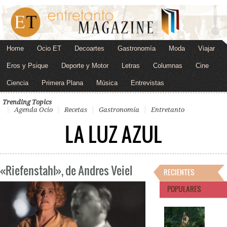
Home
Ocio ET
Decoartes
Gastronomía
Moda
Viajar
Eros y Psique
Deporte y Motor
Letras
Columnas
Cine
Ciencia
Primera Plana
Música
Entrevistas
Trending Topics
Agenda Ocio
Recetas
Gastronomía
Entretanto
LA LUZ AZUL
«Riefenstahl», de Andres Veiel
RECIENTES
POPULARES