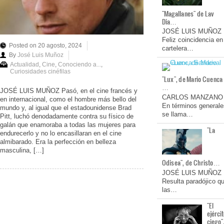
"Magallanes" de Lav
Dia…
JOSÉ LUIS MUÑOZ
Feliz coincidencia en
Posted on 20 agosto, 2024
cartelera…
By
José Luis Muñoz
Actualidad
,
Cine
,
Conociendo a...
,
Curiosidades cinéfilas
"Lux", de Mario Cuenca
…
JOSÉ LUIS MUÑOZ Pasó, en el cine francés y
CARLOS MANZANO
en internacional, como el hombre más bello del
En términos generale
mundo y, al igual que el estadounidense Brad
se llama…
Pitt, luchó denodadamente contra su físico de
galán que enamoraba a todas las mujeres para
"La
endurecerlo y no lo encasillaran en el cine
almibarado. Era la perfección en belleza
masculina, […]
Odisea", de Christo…
JOSÉ LUIS MUÑOZ
Resulta paradójico q
las…
"El
ejérci
ciego"