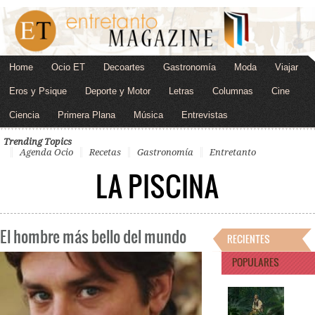
Home
Ocio ET
Decoartes
Gastronomía
Moda
Viajar
Eros y Psique
Deporte y Motor
Letras
Columnas
Cine
Ciencia
Primera Plana
Música
Entrevistas
Trending Topics
Agenda Ocio
Recetas
Gastronomía
Entretanto
LA PISCINA
El hombre más bello del mundo
RECIENTES
POPULARES