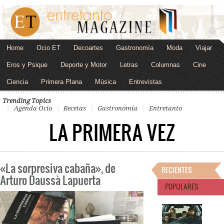
Home
Ocio ET
Decoartes
Gastronomía
Moda
Viajar
Eros y Psique
Deporte y Motor
Letras
Columnas
Cine
Ciencia
Primera Plana
Música
Entrevistas
Trending Topics
Agenda Ocio
Recetas
Gastronomía
Entretanto
LA PRIMERA VEZ
«La sorpresiva cabaña», de
RECIENTES
Arturo Daussà Lapuerta
POPULARES