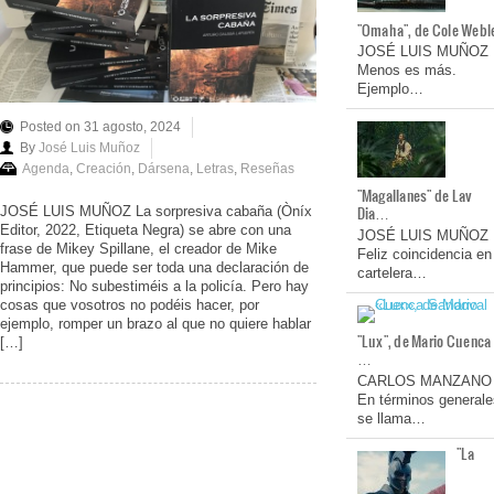
"Omaha", de Cole Webl
JOSÉ LUIS MUÑOZ
Menos es más.
Ejemplo…
Posted on 31 agosto, 2024
By
José Luis Muñoz
Agenda
,
Creación
,
Dársena
,
Letras
,
Reseñas
"Magallanes" de Lav
Dia…
JOSÉ LUIS MUÑOZ La sorpresiva cabaña (Òníx
Editor, 2022, Etiqueta Negra) se abre con una
JOSÉ LUIS MUÑOZ
frase de Mikey Spillane, el creador de Mike
Feliz coincidencia en
Hammer, que puede ser toda una declaración de
cartelera…
principios: No subestiméis a la policía. Pero hay
cosas que vosotros no podéis hacer, por
ejemplo, romper un brazo al que no quiere hablar
"Lux", de Mario Cuenca
[…]
…
CARLOS MANZANO
En términos generale
se llama…
"La