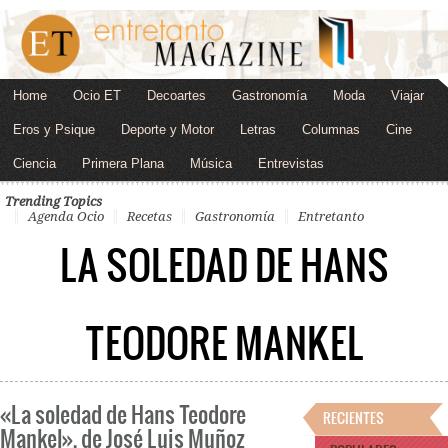
Home
Ocio ET
Decoartes
Gastronomía
Moda
Viajar
Eros y Psique
Deporte y Motor
Letras
Columnas
Cine
Ciencia
Primera Plana
Música
Entrevistas
Trending Topics
Agenda Ocio
Recetas
Gastronomía
Entretanto
LA SOLEDAD DE HANS
TEODORE MANKEL
«La soledad de Hans Teodore
RECIENTES
Mankel», de José Luis Muñoz