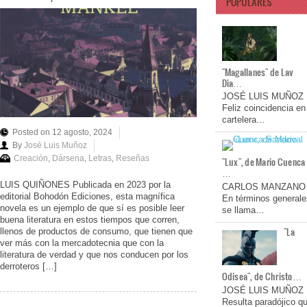
POPULARES
"Magallanes" de Lav
Dia…
JOSÉ LUIS MUÑOZ
Feliz coincidencia en
cartelera…
Posted on 12 agosto, 2024
By
José Luis Muñoz
Creación
,
Dársena
,
Letras
,
Reseñas
"Lux", de Mario Cuenca
…
LUIS QUIÑONES Publicada en 2023 por la
CARLOS MANZANO
editorial Bohodón Ediciones, esta magnífica
En términos generale
novela es un ejemplo de que sí es posible leer
se llama…
buena literatura en estos tiempos que corren,
"La
llenos de productos de consumo, que tienen que
ver más con la mercadotecnia que con la
literatura de verdad y que nos conducen por los
derroteros […]
Odisea", de Christo…
JOSÉ LUIS MUÑOZ
Resulta paradójico q