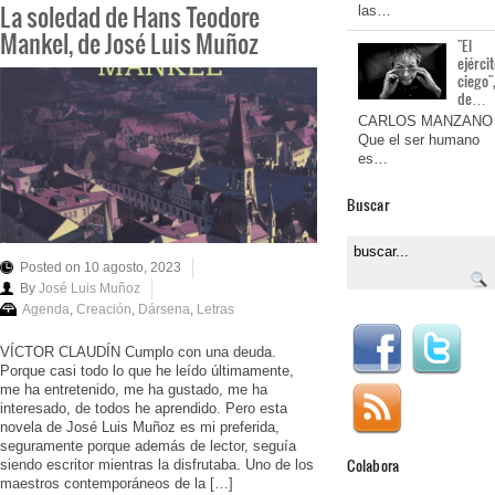
La soledad de Hans Teodore
las…
Mankel, de José Luis Muñoz
"El
ejérci
ciego"
de…
CARLOS MANZANO
Que el ser humano
es…
Buscar
Posted on 10 agosto, 2023
By
José Luis Muñoz
Agenda
,
Creación
,
Dársena
,
Letras
VÍCTOR CLAUDÍN Cumplo con una deuda.
Porque casi todo lo que he leído últimamente,
me ha entretenido, me ha gustado, me ha
interesado, de todos he aprendido. Pero esta
novela de José Luis Muñoz es mi preferida,
seguramente porque además de lector, seguía
Colabora
siendo escritor mientras la disfrutaba. Uno de los
maestros contemporáneos de la […]