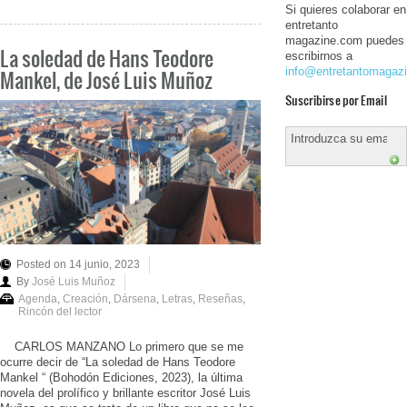
Si quieres colaborar en
entretanto
magazine.com puedes
La soledad de Hans Teodore
escribirnos a
info@entretantomagaz
Mankel, de José Luis Muñoz
Suscribirse por Email
Posted on 14 junio, 2023
By
José Luis Muñoz
Agenda
,
Creación
,
Dársena
,
Letras
,
Reseñas
,
Rincón del lector
CARLOS MANZANO Lo primero que se me
ocurre decir de “La soledad de Hans Teodore
Mankel “ (Bohodón Ediciones, 2023), la última
novela del prolífico y brillante escritor José Luis