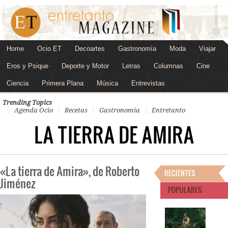
Home
Ocio ET
Decoartes
Gastronomía
Moda
Viajar
Eros y Psique
Deporte y Motor
Letras
Columnas
Cine
Ciencia
Primera Plana
Música
Entrevistas
Trending Topics
Agenda Ocio
Recetas
Gastronomía
Entretanto
LA TIERRA DE AMIRA
«La tierra de Amira», de Roberto
RECIENTES
Jiménez
POPULARES