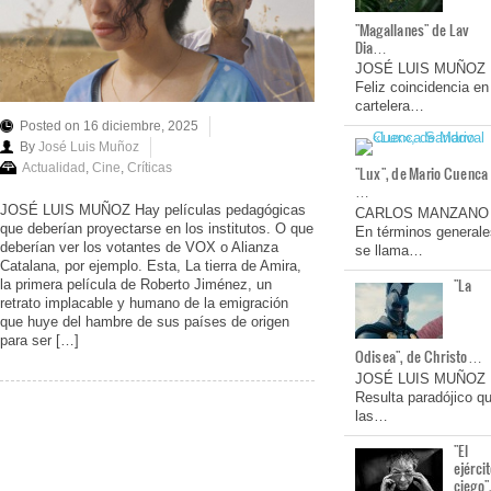
"Magallanes" de Lav
Dia…
JOSÉ LUIS MUÑOZ
Feliz coincidencia en
cartelera…
Posted on 16 diciembre, 2025
By
José Luis Muñoz
Actualidad
,
Cine
,
Críticas
"Lux", de Mario Cuenca
…
JOSÉ LUIS MUÑOZ Hay películas pedagógicas
CARLOS MANZANO
que deberían proyectarse en los institutos. O que
En términos generale
deberían ver los votantes de VOX o Alianza
se llama…
Catalana, por ejemplo. Esta, La tierra de Amira,
"La
la primera película de Roberto Jiménez, un
retrato implacable y humano de la emigración
que huye del hambre de sus países de origen
para ser […]
Odisea", de Christo…
JOSÉ LUIS MUÑOZ
Resulta paradójico q
las…
"El
ejérci
ciego"