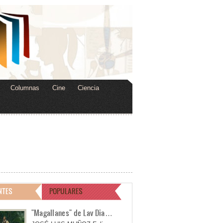
Columnas
Cine
Ciencia
NTES
POPULARES
"Magallanes" de Lav Dia…