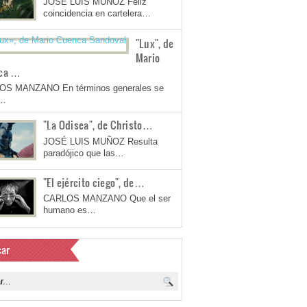
JOSÉ LUIS MUÑOZ Feliz
coincidencia en cartelera…
"Lux", de
Mario
ca …
OS MANZANO En términos generales se
a…
"La Odisea", de Christo…
JOSÉ LUIS MUÑOZ Resulta
paradójico que las…
"El ejército ciego", de…
CARLOS MANZANO Que el ser
humano es…
ar