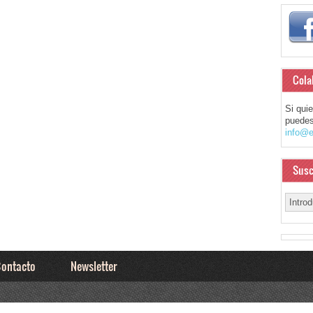
Cola
Si qui
puedes
info@e
Susc
ontacto
Newsletter