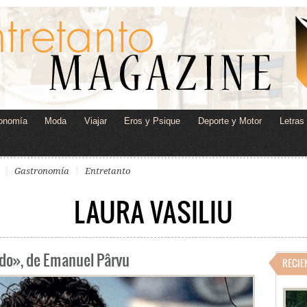
onomía
Moda
Viajar
Eros y Psique
Deporte y Motor
Letras
Gastronomía
Entretanto
LAURA VASILIU
ndo», de Emanuel Pârvu
RECIE