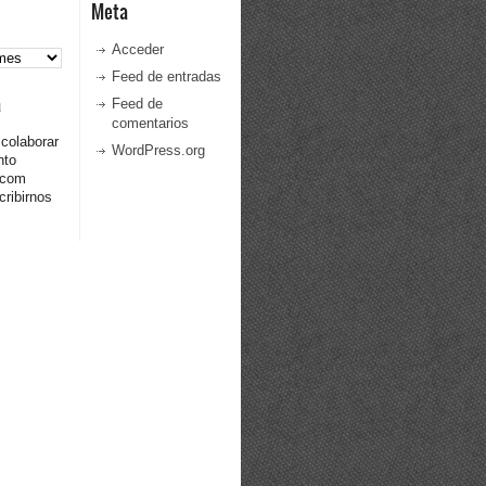
Meta
Acceder
Feed de entradas
a
Feed de
comentarios
 colaborar
WordPress.org
nto
.com
ribirnos