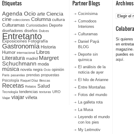
Etiquetas
Partner Blogs
Archivos
Agenda Ocio
Ciencia
Archivos
arte
Cocinísima
cine
Columna
cultura
colecciones
Comodoos
Culturamas
Curiosidades
Deporte
Interiores
Colabor
diseñadores
diseños
Dulces
Entretanto
Culturamas
Si quieres
Fotografía
Exposiciones
Daniel Payá
en entreta
Gastronomía
Historia
BLOG
magazine
Libros
Humor
internacional
Deporte sin
puedes esc
Literatura
Margret
madrid
aquí.
química
Schuchmann
moda
El análisis de la
música
novela negra
opinión
Ocio
noticia de ayer
prendas
propuestas
Paris
pasarelas
El hilo de Arianne
Psicología
Raquel Díaz Illescas
Recetas
Salud
Relatos
Entre Montañas
tendencias
URO
Tecnología
texturas
Fotos del mundo
viajar
viñeta
Viajar
La galleta rota
La Musa
Leyendo el mundo
con los pies
My Leitmotiv