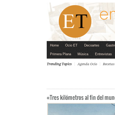
Home
Ocio ET
Decoartes
Gastr
Primera Plana
Música
Entrevistas
Trending Topics
Agenda Ocio
Recetas
«Tres kilómetros al fin del mu