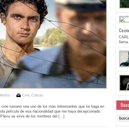
Cuen
CARL
llam
 Muñoz
Cine
,
Críticas
Busc
ine rumano sea uno de los más interesantes que se haga en
sola película de esa nacionalidad que me haya decepcionado.
 Pârvu se sirve de los mimbres del […]