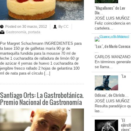
"Magallanes" de Lav
Dia…
JOSÉ LUIS MUÑOZ
Feliz coincidencia en
Posted on 30 marzo, 2012
By
CC
cartelera…
Gastronomía
,
portada
Por Margret Schuchmann INGREDIENTES para
"Lux", de Mario Cuenca
la base 150 gr de gallletas maría 90 gr de
…
mantequilla fundida para la mousse 70 ml de
CARLOS MANZANO
leche 1 cucharadita de ralladura de limón 60 gr
En términos generale
de azúcar 4 yemas de huevo 1 cucharadita de
se llama…
jengibre fresco rallado 2 hojas de gelantina 100
ml de nata para el círculo […]
"La
Santiago Orts: La Gastrobotánica.
Odisea", de Christo…
Premio Nacional de Gastronomía
JOSÉ LUIS MUÑOZ
Resulta paradójico q
las…
"El
ejérci
ciego"