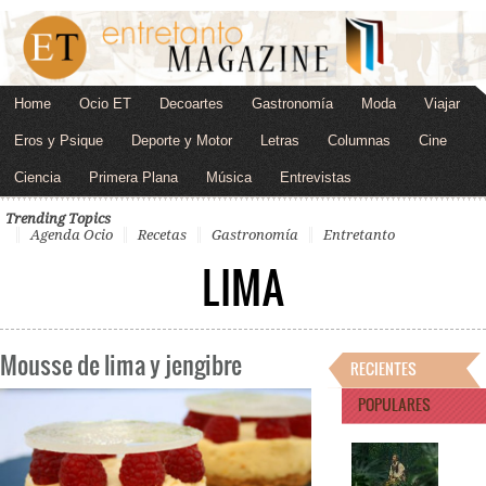
Home
Ocio ET
Decoartes
Gastronomía
Moda
Viajar
Eros y Psique
Deporte y Motor
Letras
Columnas
Cine
Ciencia
Primera Plana
Música
Entrevistas
Trending Topics
Agenda Ocio
Recetas
Gastronomía
Entretanto
LIMA
Mousse de lima y jengibre
RECIENTES
POPULARES