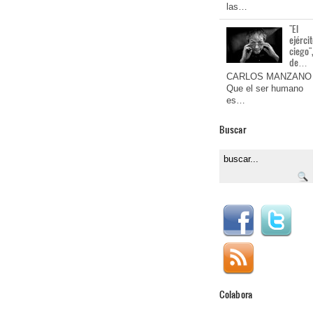
las…
"El
ejérci
ciego"
de…
CARLOS MANZANO
Que el ser humano
es…
Buscar
Colabora