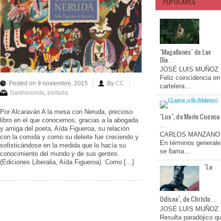
POPULARES
"Magallanes" de Lav
Dia…
JOSÉ LUIS MUÑOZ
Feliz coincidencia en
Posted on 9 noviembre, 2015
By
CC
cartelera…
Gastronomía
,
portada
Por Alcaraván A la mesa con Neruda, precioso
"Lux", de Mario Cuenca
libro en el que conocemos, gracias a la abogada
…
y amiga del poeta, Aída Figueroa, su relación
CARLOS MANZANO
con la comida y como su deleite fue creciendo y
En términos generale
sofisticándose en la medida que lo hacía su
se llama…
conocimiento del mundo y de sus gentes.
(Ediciones Liberalia, Aída Figueroa). Como […]
"La
Odisea", de Christo…
JOSÉ LUIS MUÑOZ
Resulta paradójico q