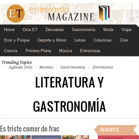
Home
Ocio ET
Decoartes
Gastronomía
Moda
Viajar
Eros y Psique
Deporte y Motor
Letras
Columnas
Cine
Ciencia
Primera Plana
Música
Entrevistas
Trending Topics
Agenda Ocio
Recetas
Gastronomía
Entretanto
LITERATURA Y
GASTRONOMÍA
Es triste comer de frac
RECIENTES