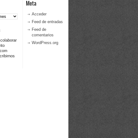
Meta
Acceder
Feed de entradas
a
Feed de
comentarios
 colaborar
WordPress.org
nto
.com
ribirnos