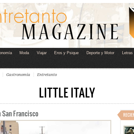
onomía
Moda
Viajar
Eros y Psique
Deporte y Motor
Letras
Gastronomía
Entretanto
LITTLE ITALY
n San Francisco
RECIE