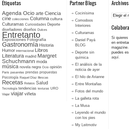
Etiquetas
Partner Blogs
Archivos
Agenda Ocio
Ciencia
Archivos
arte
Cocinísima
cine
Columna
cultura
colecciones
Comodoos
Culturamas
Curiosidades
Deporte
Interiores
Colabor
diseñadores
diseños
Dulces
Entretanto
Culturamas
Si quieres
Fotografía
Exposiciones
Daniel Payá
en entreta
Gastronomía
Historia
BLOG
magazine
Libros
Humor
internacional
Deporte sin
puedes esc
Literatura
Margret
madrid
aquí.
química
Schuchmann
moda
El análisis de la
música
novela negra
opinión
Ocio
noticia de ayer
prendas
propuestas
Paris
pasarelas
El hilo de Arianne
Psicología
Raquel Díaz Illescas
Recetas
Salud
Relatos
Entre Montañas
tendencias
URO
Tecnología
texturas
Fotos del mundo
viajar
viñeta
Viajar
La galleta rota
La Musa
Leyendo el mundo
con los pies
My Leitmotiv