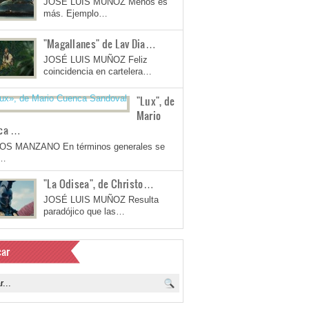
JOSÉ LUIS MUÑOZ Menos es
más. Ejemplo…
"Magallanes" de Lav Dia…
JOSÉ LUIS MUÑOZ Feliz
coincidencia en cartelera…
"Lux", de
Mario
ca …
OS MANZANO En términos generales se
a…
"La Odisea", de Christo…
JOSÉ LUIS MUÑOZ Resulta
paradójico que las…
ar