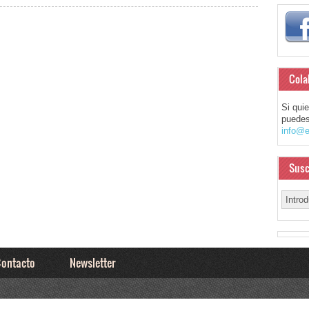
Cola
Si qui
puedes
info@e
Susc
ontacto
Newsletter