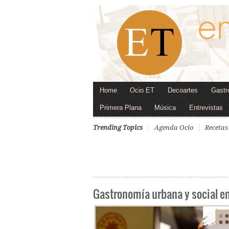
Home
Ocio ET
Decoartes
Gastr
Primera Plana
Música
Entrevistas
Trending Topics
Agenda Ocio
Recetas
Gastronomía urbana y social e