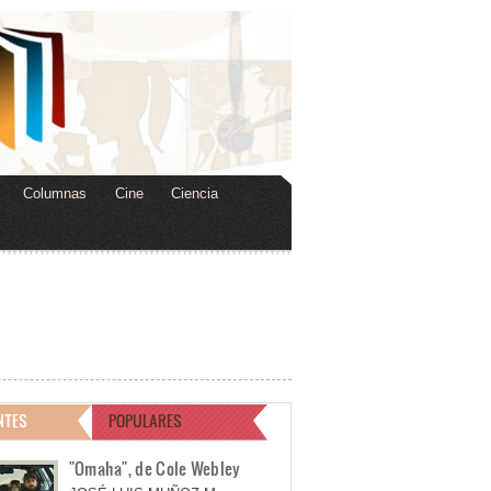
Columnas
Cine
Ciencia
NTES
POPULARES
"Omaha", de Cole Webley