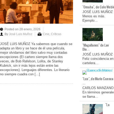
"Omaha", de Cole Webl
JOSÉ LUIS MUÑOZ
Menos es más.
Ejemplo…
Posted on 28 enero, 2026
By
José Luis Muñoz
Cine
,
Críticas
JOSÉ LUIS MUÑOZ Ya sabemos que cuando se
"Magallanes" de Lav
adapta un libro y se hace de él una película,
Dia…
mejor olvidarnos del libro salvo muy contadas
JOSÉ LUIS MUÑOZ
excepciones (El cartero siempre llama dos
Feliz coincidencia en
veces, de Bob Rafelson, Lolita, de Stanley
cartelera…
Kubrick, sin ir más lejos están entre las
excepciones). Lenguajes diferentes. Lo literario
no siempre cuadra con […]
"Lux", de Mario Cuenca
…
CARLOS MANZANO
En términos generale
se llama…
"La