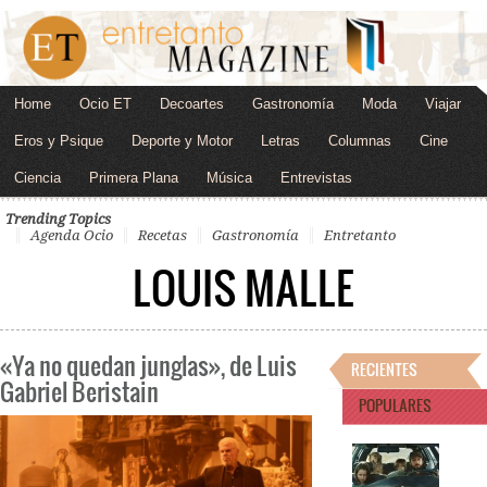
Home
Ocio ET
Decoartes
Gastronomía
Moda
Viajar
Eros y Psique
Deporte y Motor
Letras
Columnas
Cine
Ciencia
Primera Plana
Música
Entrevistas
Trending Topics
Agenda Ocio
Recetas
Gastronomía
Entretanto
LOUIS MALLE
«Ya no quedan junglas», de Luis
RECIENTES
Gabriel Beristain
POPULARES