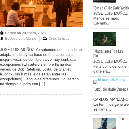
"Omaha", de Cole Webl
JOSÉ LUIS MUÑOZ
Menos es más.
Ejemplo…
Posted on 28 enero, 2026
By
José Luis Muñoz
Cine
,
Críticas
JOSÉ LUIS MUÑOZ Ya sabemos que cuando se
"Magallanes" de Lav
adapta un libro y se hace de él una película,
Dia…
mejor olvidarnos del libro salvo muy contadas
JOSÉ LUIS MUÑOZ
excepciones (El cartero siempre llama dos
Feliz coincidencia en
veces, de Bob Rafelson, Lolita, de Stanley
cartelera…
Kubrick, sin ir más lejos están entre las
excepciones). Lenguajes diferentes. Lo literario
no siempre cuadra con […]
"Lux", de Mario Cuenca
…
CARLOS MANZANO
En términos generale
se llama…
"La