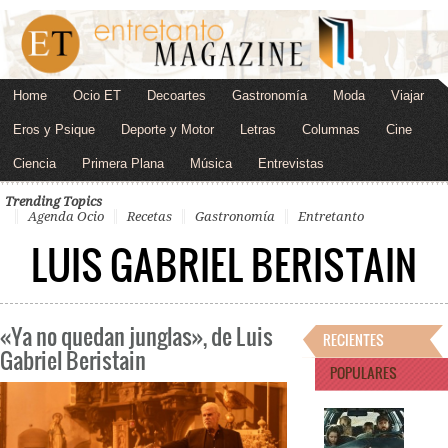
Home
Ocio ET
Decoartes
Gastronomía
Moda
Viajar
Eros y Psique
Deporte y Motor
Letras
Columnas
Cine
Ciencia
Primera Plana
Música
Entrevistas
Trending Topics
Agenda Ocio
Recetas
Gastronomía
Entretanto
LUIS GABRIEL BERISTAIN
«Ya no quedan junglas», de Luis
RECIENTES
Gabriel Beristain
POPULARES