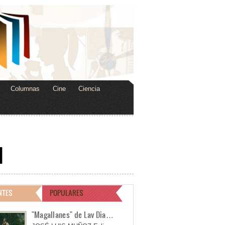
Columnas
Cine
Ciencia
I
NTES
POPULARES
"Magallanes" de Lav Dia…