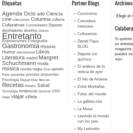
Etiquetas
Partner Blogs
Archivos
Agenda Ocio
Ciencia
Archivos
arte
Cocinísima
cine
Columna
cultura
colecciones
Comodoos
Culturamas
Curiosidades
Deporte
Interiores
Colabor
diseñadores
diseños
Dulces
Entretanto
Culturamas
Si quieres
Fotografía
Exposiciones
Daniel Payá
en entreta
Gastronomía
Historia
BLOG
magazine
Libros
Humor
internacional
Deporte sin
puedes esc
Literatura
Margret
madrid
aquí.
química
Schuchmann
moda
El análisis de la
música
novela negra
opinión
Ocio
noticia de ayer
prendas
propuestas
Paris
pasarelas
El hilo de Arianne
Psicología
Raquel Díaz Illescas
Recetas
Salud
Relatos
Entre Montañas
tendencias
URO
Tecnología
texturas
Fotos del mundo
viajar
viñeta
Viajar
La galleta rota
La Musa
Leyendo el mundo
con los pies
My Leitmotiv