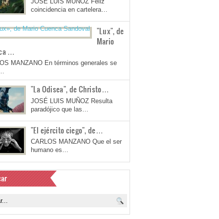
JOSÉ LUIS MUÑOZ Feliz
coincidencia en cartelera…
"Lux", de
Mario
ca …
OS MANZANO En términos generales se
a…
"La Odisea", de Christo…
JOSÉ LUIS MUÑOZ Resulta
paradójico que las…
"El ejército ciego", de…
CARLOS MANZANO Que el ser
humano es…
ar