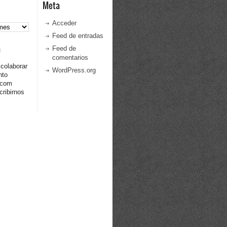
Meta
Acceder
Feed de entradas
a
Feed de
comentarios
 colaborar
WordPress.org
nto
.com
ribirnos