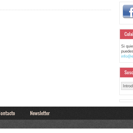
Cola
Si qui
puedes
info@e
Susc
ontacto
Newsletter