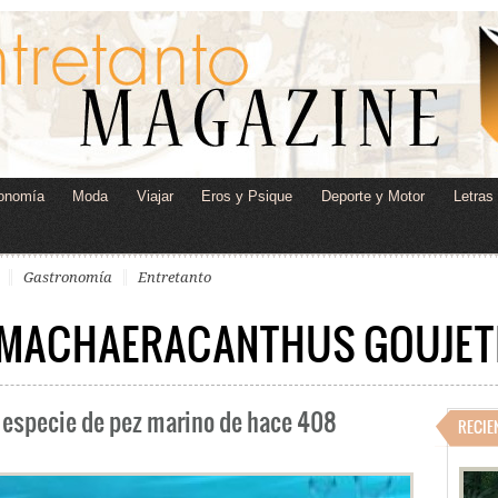
onomía
Moda
Viajar
Eros y Psique
Deporte y Motor
Letras
Gastronomía
Entretanto
MACHAERACANTHUS GOUJET
 especie de pez marino de hace 408
RECIE