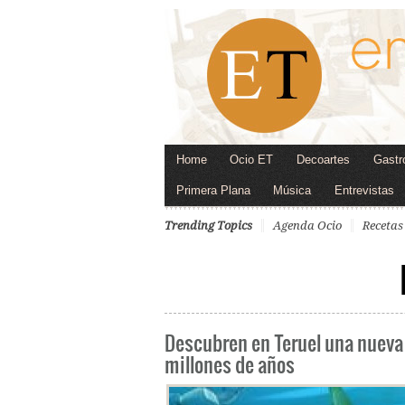
Home
Ocio ET
Decoartes
Gastr
Primera Plana
Música
Entrevistas
Trending Topics
Agenda Ocio
Recetas
Descubren en Teruel una nueva
millones de años