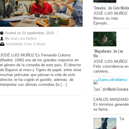
"Omaha", de Cole Webl
JOSÉ LUIS MUÑOZ
Menos es más.
Ejemplo…
Posted on 20 septiembre, 2025
By
José Luis Muñoz
Actualidad
,
Cine
,
Críticas
"Magallanes" de Lav
Dia…
JOSÉ LUIS MUÑOZ Es Fernando Colomo
(Madrid, 1946) uno de los grandes maestros en
JOSÉ LUIS MUÑOZ
el género de la comedia de este país. El director
Feliz coincidencia en
de Bajarse al moro y Tigres de papel, entre otras
cartelera…
muchas películas que jalonan la vida de este
director, le ha cogido el gustillo, además, de
interpretar sus últimas comedias (lo […]
"Lux", de Mario Cuenca
…
CARLOS MANZANO
En términos generale
se llama…
"La