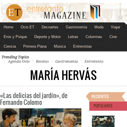
Home
Ocio ET
Decoartes
Gastronomía
Moda
Viajar
Eros y Psique
Deporte y Motor
Letras
Columnas
Cine
Ciencia
Primera Plana
Música
Entrevistas
Trending Topics
Agenda Ocio
Recetas
Gastronomía
Entretanto
MARÍA HERVÁS
«Las delicias del jardín», de
RECIENTES
Fernando Colomo
POPULARES