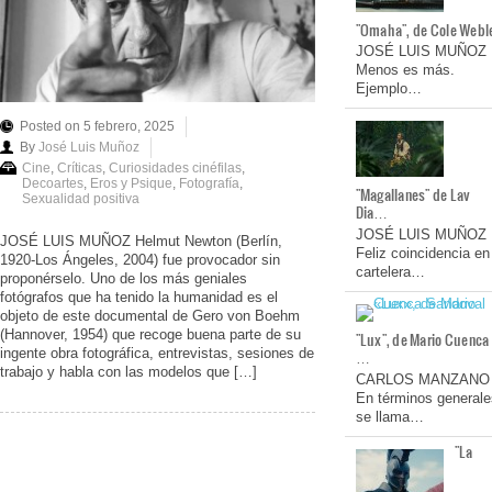
"Omaha", de Cole Webl
JOSÉ LUIS MUÑOZ
Menos es más.
Ejemplo…
Posted on 5 febrero, 2025
By
José Luis Muñoz
Cine
,
Críticas
,
Curiosidades cinéfilas
,
Decoartes
,
Eros y Psique
,
Fotografía
,
"Magallanes" de Lav
Sexualidad positiva
Dia…
JOSÉ LUIS MUÑOZ
JOSÉ LUIS MUÑOZ Helmut Newton (Berlín,
Feliz coincidencia en
1920-Los Ángeles, 2004) fue provocador sin
cartelera…
proponérselo. Uno de los más geniales
fotógrafos que ha tenido la humanidad es el
objeto de este documental de Gero von Boehm
(Hannover, 1954) que recoge buena parte de su
"Lux", de Mario Cuenca
ingente obra fotográfica, entrevistas, sesiones de
…
trabajo y habla con las modelos que […]
CARLOS MANZANO
En términos generale
se llama…
"La