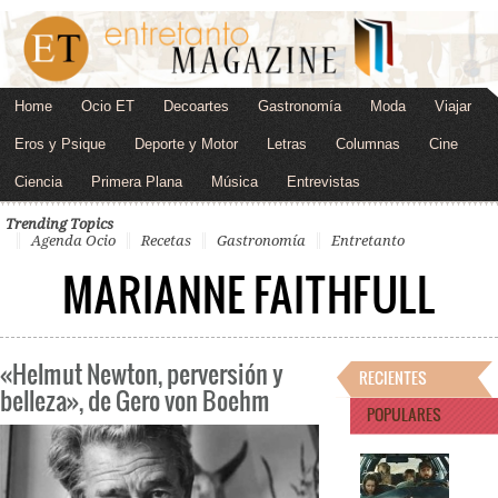
Home
Ocio ET
Decoartes
Gastronomía
Moda
Viajar
Eros y Psique
Deporte y Motor
Letras
Columnas
Cine
Ciencia
Primera Plana
Música
Entrevistas
Trending Topics
Agenda Ocio
Recetas
Gastronomía
Entretanto
MARIANNE FAITHFULL
«Helmut Newton, perversión y
RECIENTES
belleza», de Gero von Boehm
POPULARES