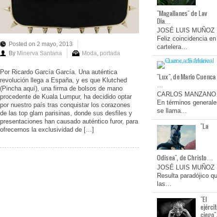
"Magallanes" de Lav
Dia…
JOSÉ LUIS MUÑOZ
Feliz coincidencia en
Posted on 2 mayo, 2013
cartelera…
By
Minerva Santana
Moda
,
portada
Por Ricardo García García. Una auténtica
"Lux", de Mario Cuenca
revolución llega a España, y es que Klutched
…
(Pincha aquí), una firma de bolsos de mano
CARLOS MANZANO
procedente de Kuala Lumpur, ha decidido optar
En términos generale
por nuestro país tras conquistar los corazones
se llama…
de las top glam parisinas, donde sus desfiles y
presentaciones han causado auténtico furor, para
"La
ofrecernos la exclusividad de […]
Odisea", de Christo…
JOSÉ LUIS MUÑOZ
Resulta paradójico q
las…
"El
ejérci
ciego"