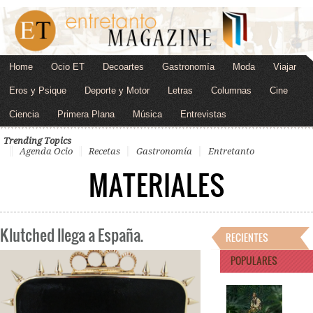
Home
Ocio ET
Decoartes
Gastronomía
Moda
Viajar
Eros y Psique
Deporte y Motor
Letras
Columnas
Cine
Ciencia
Primera Plana
Música
Entrevistas
Trending Topics
Agenda Ocio
Recetas
Gastronomía
Entretanto
MATERIALES
Klutched llega a España.
RECIENTES
POPULARES