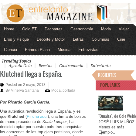
Home
Ocio ET
Decoartes
Gastronomía
Moda
Viajar
Eros y Psique
Deporte y Motor
Letras
Columnas
Cine
Ciencia
Primera Plana
Música
Entrevistas
Trending Topics
Agenda Ocio
Recetas
Gastronomía
Entretanto
Klutched llega a España.
RECIENTES
POPULARES
Posted on 2 mayo, 2013
By
Minerva Santana
Moda
,
portada
Por Ricardo García García.
Una auténtica revolución llega a España, y es
"Omaha", de Cole Webl
que
Klutched
(
Pincha aquí
), una firma de bolsos
de mano procedente de
Kuala Lumpur
, ha
JOSÉ LUIS MUÑOZ
decidido optar por nuestro país tras conquistar
Menos es más.
los corazones de las top glam parisinas, donde
Ejemplo…