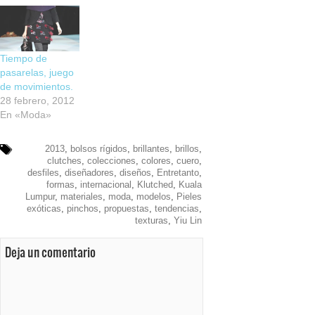
Tiempo de
pasarelas, juego
de movimientos.
28 febrero, 2012
En «Moda»
2013
,
bolsos rígidos
,
brillantes
,
brillos
,
clutches
,
colecciones
,
colores
,
cuero
,
desfiles
,
diseñadores
,
diseños
,
Entretanto
,
formas
,
internacional
,
Klutched
,
Kuala
Lumpur
,
materiales
,
moda
,
modelos
,
Pieles
exóticas
,
pinchos
,
propuestas
,
tendencias
,
texturas
,
Yiu Lin
Deja un comentario