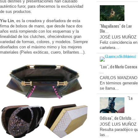
sus desfiles y presentaciones han causado
auténtico furor, para ofrecernos la exclusividad
de sus productos.
Yiu Lin
, es la creadora y diseñadora de esta
"Magallanes" de Lav
firma de bolsos de mano, que desde hace dos
Dia…
años está rompiendo con los esquemas y la
linealidad de los clutches, ofreciéndonos gran
JOSÉ LUIS MUÑOZ
variedad de formas, colores, y modelos. Siempre
Feliz coincidencia en
diseñados con el máximo mimo y los mejores
cartelera…
materiales (Pieles exóticas, cuero, brillantes…).
"Lux", de Mario Cuenca
…
CARLOS MANZANO
En términos generale
se llama…
"La
Odisea", de Christo…
JOSÉ LUIS MUÑOZ
Resulta paradójico q
las…