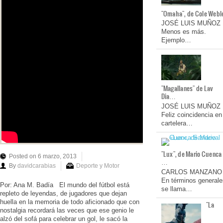
"Omaha", de Cole Webl
JOSÉ LUIS MUÑOZ
Menos es más.
Ejemplo…
"Magallanes" de Lav
Dia…
JOSÉ LUIS MUÑOZ
Feliz coincidencia en
cartelera…
"Lux", de Mario Cuenca
Posted on 6 marzo, 2013
…
By
davidcarabias
Deporte y Motor
CARLOS MANZANO
En términos generale
Por: Ana M. Badía El mundo del fútbol está
se llama…
repleto de leyendas, de jugadores que dejan
huella en la memoria de todo aficionado que con
"La
nostalgia recordará las veces que ese genio le
alzó del sofá para celebrar un gol, le sacó la