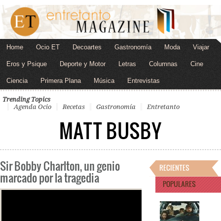
Home
Ocio ET
Decoartes
Gastronomía
Moda
Viajar
Eros y Psique
Deporte y Motor
Letras
Columnas
Cine
Ciencia
Primera Plana
Música
Entrevistas
Trending Topics
Agenda Ocio
Recetas
Gastronomía
Entretanto
MATT BUSBY
Sir Bobby Charlton, un genio
RECIENTES
marcado por la tragedia
POPULARES