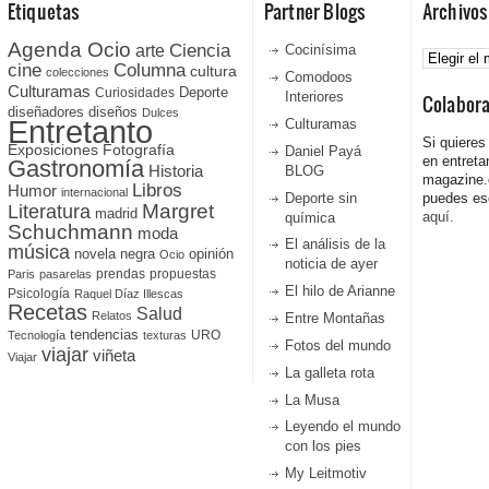
Etiquetas
Partner Blogs
Archivos
Agenda Ocio
Ciencia
Archivos
arte
Cocinísima
cine
Columna
cultura
colecciones
Comodoos
Culturamas
Curiosidades
Deporte
Interiores
Colabor
diseñadores
diseños
Dulces
Entretanto
Culturamas
Si quieres
Fotografía
Exposiciones
Daniel Payá
en entreta
Gastronomía
Historia
BLOG
magazine
Libros
Humor
internacional
Deporte sin
puedes esc
Literatura
Margret
madrid
aquí.
química
Schuchmann
moda
El análisis de la
música
novela negra
opinión
Ocio
noticia de ayer
prendas
propuestas
Paris
pasarelas
El hilo de Arianne
Psicología
Raquel Díaz Illescas
Recetas
Salud
Relatos
Entre Montañas
tendencias
URO
Tecnología
texturas
Fotos del mundo
viajar
viñeta
Viajar
La galleta rota
La Musa
Leyendo el mundo
con los pies
My Leitmotiv