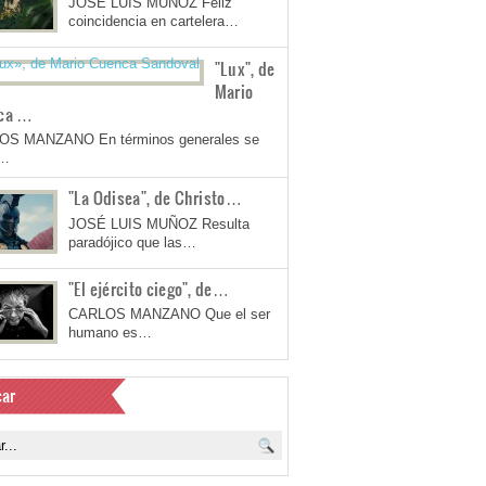
JOSÉ LUIS MUÑOZ Feliz
coincidencia en cartelera…
"Lux", de
Mario
ca …
OS MANZANO En términos generales se
a…
"La Odisea", de Christo…
JOSÉ LUIS MUÑOZ Resulta
paradójico que las…
"El ejército ciego", de…
CARLOS MANZANO Que el ser
humano es…
ar