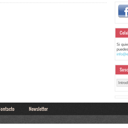
Cola
Si qui
puedes
info@e
Susc
ontacto
Newsletter