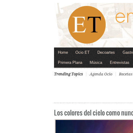
Home
Ocio ET
Decoartes
Gastr
Primera Plana
Música
Entrevistas
Trending Topics
Agenda Ocio
Recetas
Los colores del cielo como nunc