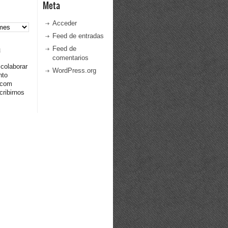
Meta
Acceder
Feed de entradas
a
Feed de
comentarios
 colaborar
WordPress.org
nto
.com
ribirnos