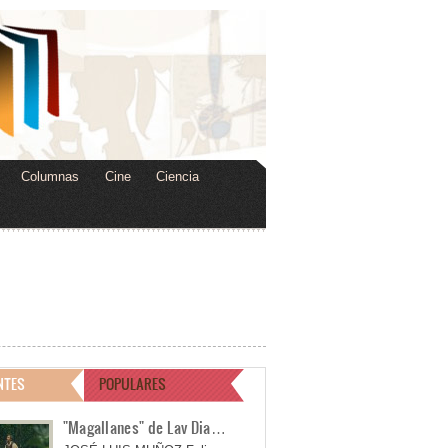
Columnas
Cine
Ciencia
NTES
POPULARES
"Magallanes" de Lav Dia…