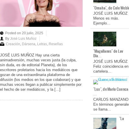
"Omaha", de Cole Webl
JOSÉ LUIS MUÑOZ
Menos es más.
Ejemplo…
Posted on 20 julio, 2025
By
José Luis Muñoz
Creación
,
Dársena
,
Letras
,
Reseñas
"Magallanes" de Lav
Dia…
JOSÉ LUIS MUÑOZ Hay una cierta
animadversión, muchas veces justa (la culpa,
JOSÉ LUIS MUÑOZ
sin duda, es de editorial Planeta), de los
Feliz coincidencia en
escritores proletarios hacia los mediáticos que
cartelera…
gozan de una extraordinaria plataforma de
difusión (los medios en los que colaboran) y que
muchas veces llegan a publicar simplemente por
"Lux", de Mario Cuenca
el hecho de ser mediáticos, y la […]
…
CARLOS MANZANO
En términos generale
se llama…
"La