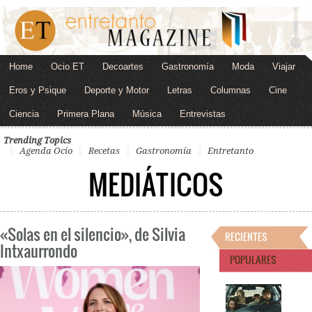
Home
Ocio ET
Decoartes
Gastronomía
Moda
Viajar
Eros y Psique
Deporte y Motor
Letras
Columnas
Cine
Ciencia
Primera Plana
Música
Entrevistas
Trending Topics
Agenda Ocio
Recetas
Gastronomía
Entretanto
MEDIÁTICOS
«Solas en el silencio», de Silvia
RECIENTES
Intxaurrondo
POPULARES