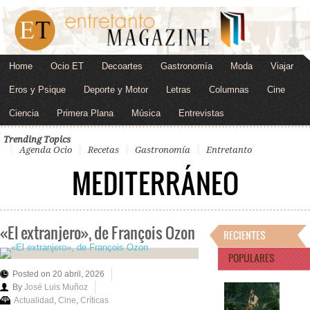
Home
Ocio ET
Decoartes
Gastronomía
Moda
Viajar
Eros y Psique
Deporte y Motor
Letras
Columnas
Cine
Ciencia
Primera Plana
Música
Entrevistas
Trending Topics
Agenda Ocio
Recetas
Gastronomía
Entretanto
MEDITERRÁNEO
«El extranjero», de François Ozon
RECIENTES
POPULARES
Posted on 20 abril, 2026
By
José Luis Muñoz
Actualidad
,
Cine
,
Críticas