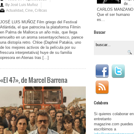
de…
By
José Luis Muñoz
CARLOS MANZANO
Actualidad
,
Cine
,
Críticas
Que el ser humano
es…
JOSÉ LUIS MUÑOZ Film griego del Festival
Atlántida, el que patrocina la plataforma Filmin
Buscar
en Palma de Mallorca un año más, que llega
envuelto en un aroma sesentayochesco, parece
una distopía retro. Chloe (Daphné Patakia, uno
de los mejores activos de la película por su
frescura interpretativa) huye de su familia
opresora en Atenas tras […]
«El 47», de Marcel Barrena
Colabora
Si quieres colaborar en
entretanto
magazine.com puedes
escribirnos a