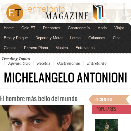
Home
Ocio ET
Decoartes
Gastronomía
Moda
Viajar
Eros y Psique
Deporte y Motor
Letras
Columnas
Cine
Ciencia
Primera Plana
Música
Entrevistas
Trending Topics
Agenda Ocio
Recetas
Gastronomía
Entretanto
MICHELANGELO ANTONIONI
El hombre más bello del mundo
RECIENTES
POPULARES