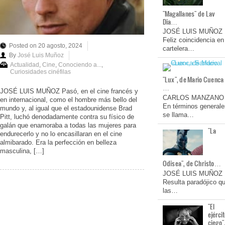
"Magallanes" de Lav
Dia…
JOSÉ LUIS MUÑOZ
Feliz coincidencia en
Posted on 20 agosto, 2024
cartelera…
By
José Luis Muñoz
Actualidad
,
Cine
,
Conociendo a...
,
Curiosidades cinéfilas
"Lux", de Mario Cuenca
…
JOSÉ LUIS MUÑOZ Pasó, en el cine francés y
CARLOS MANZANO
en internacional, como el hombre más bello del
En términos generale
mundo y, al igual que el estadounidense Brad
se llama…
Pitt, luchó denodadamente contra su físico de
galán que enamoraba a todas las mujeres para
"La
endurecerlo y no lo encasillaran en el cine
almibarado. Era la perfección en belleza
masculina, […]
Odisea", de Christo…
JOSÉ LUIS MUÑOZ
Resulta paradójico q
las…
"El
ejérci
ciego"