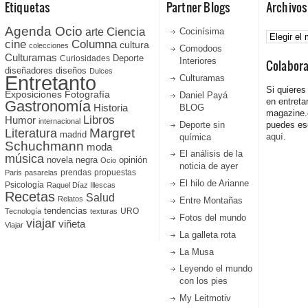
Etiquetas
Partner Blogs
Archivos
Agenda Ocio
Ciencia
Archivos
arte
Cocinísima
cine
Columna
cultura
colecciones
Comodoos
Culturamas
Curiosidades
Deporte
Interiores
Colabor
diseñadores
diseños
Dulces
Entretanto
Culturamas
Si quieres
Fotografía
Exposiciones
Daniel Payá
en entreta
Gastronomía
Historia
BLOG
magazine
Libros
Humor
internacional
Deporte sin
puedes esc
Literatura
Margret
madrid
aquí.
química
Schuchmann
moda
El análisis de la
música
novela negra
opinión
Ocio
noticia de ayer
prendas
propuestas
Paris
pasarelas
El hilo de Arianne
Psicología
Raquel Díaz Illescas
Recetas
Salud
Relatos
Entre Montañas
tendencias
URO
Tecnología
texturas
Fotos del mundo
viajar
viñeta
Viajar
La galleta rota
La Musa
Leyendo el mundo
con los pies
My Leitmotiv