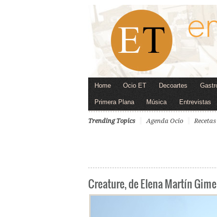
Home
Ocio ET
Decoartes
Gastr
Primera Plana
Música
Entrevistas
Trending Topics
Agenda Ocio
Recetas
Creature, de Elena Martín Gim