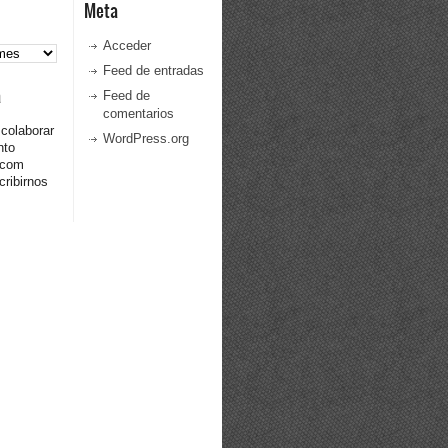
Meta
Acceder
Feed de entradas
a
Feed de
comentarios
 colaborar
WordPress.org
nto
.com
ribirnos