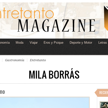
onomía
Moda
Viajar
Eros y Psique
Deporte y Motor
Letras
Gastronomía
Entretanto
MILA BORRÁS
eno
RECIE