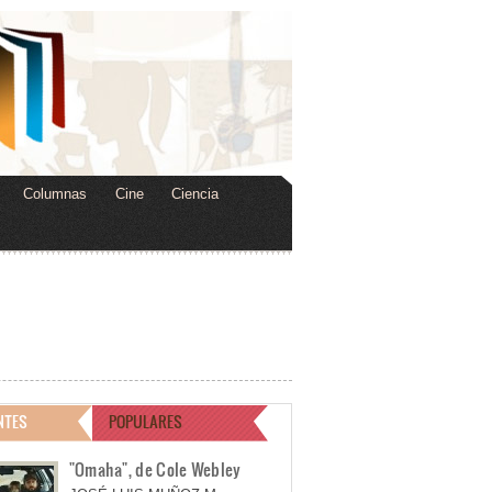
Columnas
Cine
Ciencia
NTES
POPULARES
"Omaha", de Cole Webley