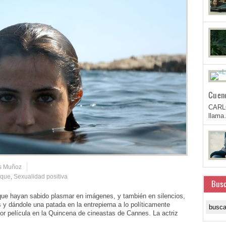
Cuen
CARL
llam
is Muñoz
ique
,
Sexualidad positiva
Busc
hayan sabido plasmar en imágenes, y también en silencios,
 y dándole una patada en la entrepierna a lo políticamente
 película en la Quincena de cineastas de Cannes. La actriz