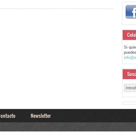
Cola
Si qui
puedes
info@e
Susc
ontacto
Newsletter