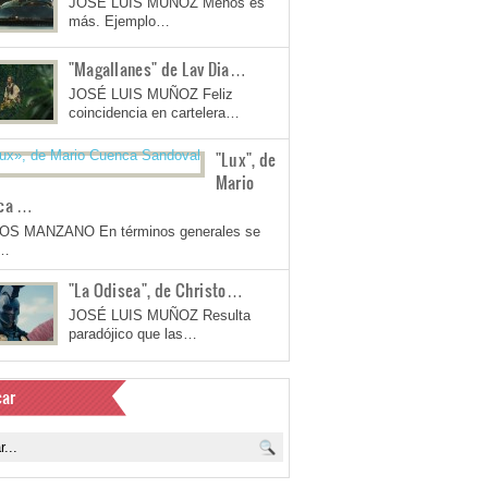
JOSÉ LUIS MUÑOZ Menos es
más. Ejemplo…
"Magallanes" de Lav Dia…
JOSÉ LUIS MUÑOZ Feliz
coincidencia en cartelera…
"Lux", de
Mario
ca …
OS MANZANO En términos generales se
a…
"La Odisea", de Christo…
JOSÉ LUIS MUÑOZ Resulta
paradójico que las…
ar