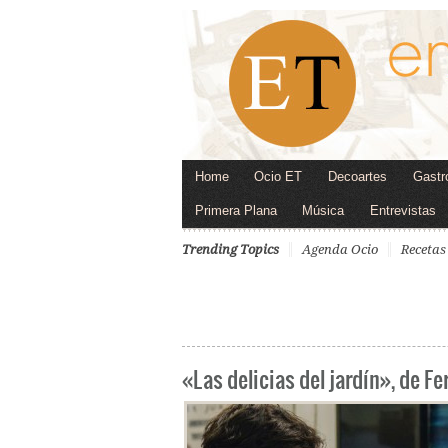
Home
Ocio ET
Decoartes
Gastr
Primera Plana
Música
Entrevistas
Trending Topics
Agenda Ocio
Recetas
«Las delicias del jardín», de 