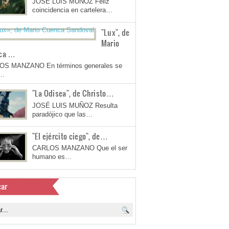
JOSÉ LUIS MUÑOZ Feliz
coincidencia en cartelera…
"Lux", de
Mario
ca …
OS MANZANO En términos generales se
a…
"La Odisea", de Christo…
JOSÉ LUIS MUÑOZ Resulta
paradójico que las…
"El ejército ciego", de…
CARLOS MANZANO Que el ser
humano es…
ar