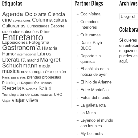
Etiquetas
Partner Blogs
Archivos
Agenda Ocio
Ciencia
Archivos
arte
Cocinísima
cine
Columna
cultura
colecciones
Comodoos
Culturamas
Curiosidades
Deporte
Interiores
Colabor
diseñadores
diseños
Dulces
Entretanto
Culturamas
Si quieres
Fotografía
Exposiciones
Daniel Payá
en entreta
Gastronomía
Historia
BLOG
magazine
Libros
Humor
internacional
Deporte sin
puedes esc
Literatura
Margret
madrid
aquí.
química
Schuchmann
moda
El análisis de la
música
novela negra
opinión
Ocio
noticia de ayer
prendas
propuestas
Paris
pasarelas
El hilo de Arianne
Psicología
Raquel Díaz Illescas
Recetas
Salud
Relatos
Entre Montañas
tendencias
URO
Tecnología
texturas
Fotos del mundo
viajar
viñeta
Viajar
La galleta rota
La Musa
Leyendo el mundo
con los pies
My Leitmotiv