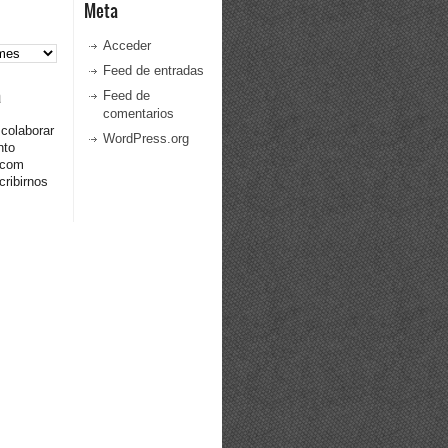
Meta
Acceder
Feed de entradas
a
Feed de
comentarios
 colaborar
WordPress.org
nto
.com
ribirnos