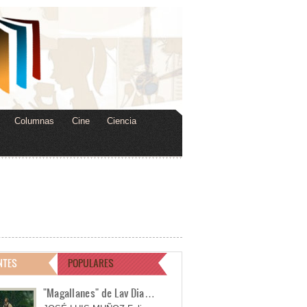
Columnas
Cine
Ciencia
NTES
POPULARES
"Magallanes" de Lav Dia…