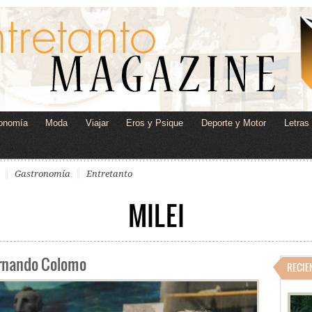
onomía
Moda
Viajar
Eros y Psique
Deporte y Motor
Letras
Gastronomía
Entretanto
MILEI
Fernando Colomo
RECIE