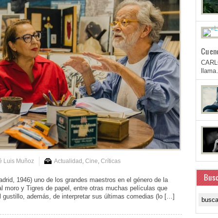
Cuen
CARL
llam
é Luis Muñoz
Actualidad
,
Cine
,
Críticas
Busc
d, 1946) uno de los grandes maestros en el género de la
al moro y Tigres de papel, entre otras muchas películas que
el gustillo, además, de interpretar sus últimas comedias (lo […]