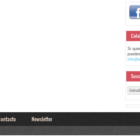
Cola
Si qui
puedes
info@e
Susc
ontacto
Newsletter