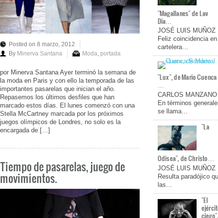
"Magallanes" de Lav
Dia…
JOSÉ LUIS MUÑOZ
Feliz coincidencia en
Posted on 8 marzo, 2012
cartelera…
By
Minerva Santana
Moda
,
portada
por Minerva Santana Ayer terminó la semana de
"Lux", de Mario Cuenca
la moda en Paris y con ello la temporada de las
…
importantes pasarelas que inician el año.
CARLOS MANZANO
Repasemos los últimos desfiles que han
En términos generale
marcado estos días. El lunes comenzó con una
se llama…
Stella McCartney marcada por los próximos
juegos olímpicos de Londres, no solo es la
"La
encargada de […]
Odisea", de Christo…
Tiempo de pasarelas, juego de
JOSÉ LUIS MUÑOZ
movimientos.
Resulta paradójico q
las…
"El
ejérci
ciego"