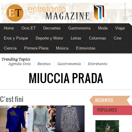
Home
Ocio ET
Decoartes
Gastronomía
Moda
Viajar
Eros y Psique
Deporte y Motor
Letras
Columnas
Cine
Ciencia
Primera Plana
Música
Entrevistas
Trending Topics
Agenda Ocio
Recetas
Gastronomía
Entretanto
MIUCCIA PRADA
C’est fini
RECIENTES
POPULARES