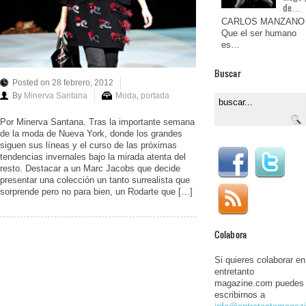
de…
CARLOS MANZANO
Que el ser humano
es…
Buscar
Posted on 28 febrero, 2012
By
Minerva Santana
Moda
,
portada
Por Minerva Santana. Tras la importante semana
de la moda de Nueva York, donde los grandes
siguen sus líneas y el curso de las próximas
tendencias invernales bajo la mirada atenta del
resto. Destacar a un Marc Jacobs que decide
presentar una colección un tanto surrealista que
sorprende pero no para bien, un Rodarte que […]
Colabora
Si quieres colaborar en
entretanto
magazine.com puedes
escribirnos a