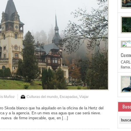
Cuen
CARL
llam
uis Muñoz
Culturas del mundo
,
Escapadas
,
Viajar
Busc
o Skoda blanco que ha alquilado en la oficina de la Hertz del
marca y a la agencia. En un mes esa agua que cae será nieve.
ta nueva de firme impecable, que, en […]