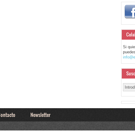
Cola
Si qui
puedes
info@e
Susc
ontacto
Newsletter