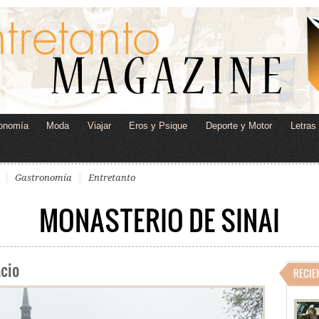
onomía
Moda
Viajar
Eros y Psique
Deporte y Motor
Letras
Gastronomía
Entretanto
MONASTERIO DE SINAI
acio
RECIE