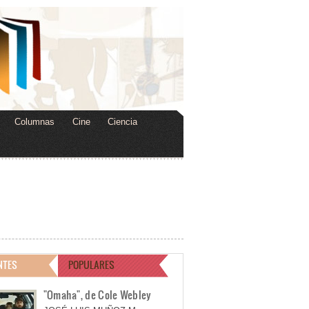
Columnas
Cine
Ciencia
NTES
POPULARES
"Omaha", de Cole Webley