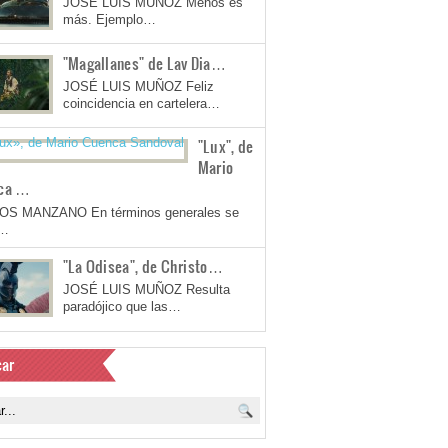
JOSÉ LUIS MUÑOZ Menos es
más. Ejemplo…
"Magallanes" de Lav Dia…
JOSÉ LUIS MUÑOZ Feliz
coincidencia en cartelera…
"Lux", de
Mario
ca …
OS MANZANO En términos generales se
a…
"La Odisea", de Christo…
JOSÉ LUIS MUÑOZ Resulta
paradójico que las…
ar