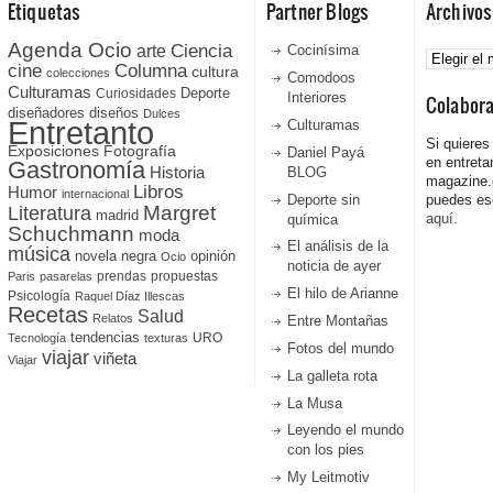
Etiquetas
Partner Blogs
Archivos
Agenda Ocio
Ciencia
Archivos
arte
Cocinísima
cine
Columna
cultura
colecciones
Comodoos
Culturamas
Curiosidades
Deporte
Interiores
Colabor
diseñadores
diseños
Dulces
Entretanto
Culturamas
Si quieres
Fotografía
Exposiciones
Daniel Payá
en entreta
Gastronomía
Historia
BLOG
magazine
Libros
Humor
internacional
Deporte sin
puedes esc
Literatura
Margret
madrid
aquí.
química
Schuchmann
moda
El análisis de la
música
novela negra
opinión
Ocio
noticia de ayer
prendas
propuestas
Paris
pasarelas
El hilo de Arianne
Psicología
Raquel Díaz Illescas
Recetas
Salud
Relatos
Entre Montañas
tendencias
URO
Tecnología
texturas
Fotos del mundo
viajar
viñeta
Viajar
La galleta rota
La Musa
Leyendo el mundo
con los pies
My Leitmotiv