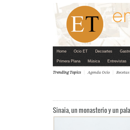
Home
Ocio ET
Decoartes
Gastr
Primera Plana
Música
Entrevistas
Trending Topics
Agenda Ocio
Recetas
Sinaia, un monasterio y un pal