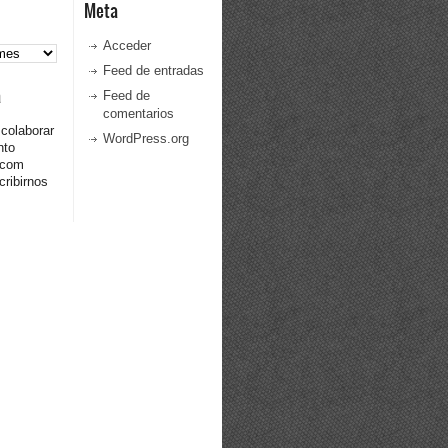
Meta
Acceder
Feed de entradas
a
Feed de
comentarios
 colaborar
WordPress.org
nto
.com
ribirnos