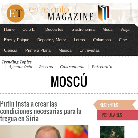
Home
Ocio ET
Decoartes
Gastronomía
Moda
Viajar
Eros y Psique
Deporte y Motor
Letras
Columnas
Cine
Ciencia
Primera Plana
Música
Entrevistas
Trending Topics
Agenda Ocio
Recetas
Gastronomía
Entretanto
MOSCÚ
Putin insta a crear las
RECIENTES
condiciones necesarias para la
POPULARES
tregua en Siria