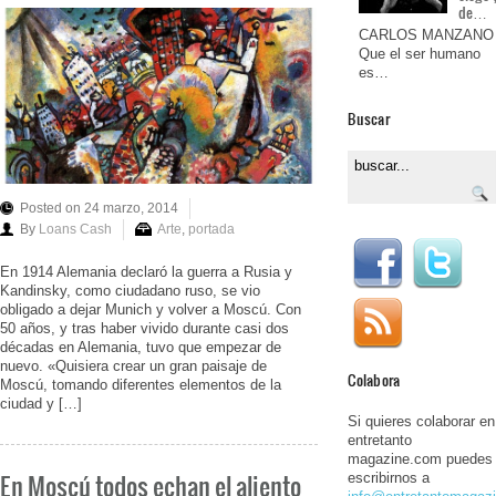
de…
CARLOS MANZANO
Que el ser humano
es…
Buscar
Posted on 24 marzo, 2014
By
Loans Cash
Arte
,
portada
En 1914 Alemania declaró la guerra a Rusia y
Kandinsky, como ciudadano ruso, se vio
obligado a dejar Munich y volver a Moscú. Con
50 años, y tras haber vivido durante casi dos
décadas en Alemania, tuvo que empezar de
nuevo. «Quisiera crear un gran paisaje de
Colabora
Moscú, tomando diferentes elementos de la
ciudad y […]
Si quieres colaborar en
entretanto
magazine.com puedes
En Moscú todos echan el aliento
escribirnos a