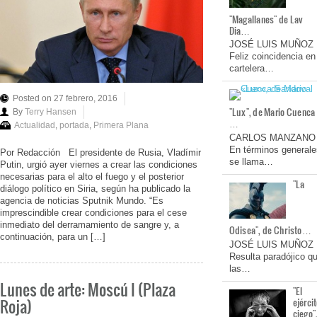
"Magallanes" de Lav
Dia…
JOSÉ LUIS MUÑOZ
Feliz coincidencia en
cartelera…
Posted on 27 febrero, 2016
"Lux", de Mario Cuenca
By
Terry Hansen
…
Actualidad
,
portada
,
Primera Plana
CARLOS MANZANO
En términos generale
Por Redacción El presidente de Rusia, Vladímir
se llama…
Putin, urgió ayer viernes a crear las condiciones
necesarias para el alto el fuego y el posterior
"La
diálogo político en Siria, según ha publicado la
agencia de noticias Sputnik Mundo. “Es
imprescindible crear condiciones para el cese
inmediato del derramamiento de sangre y, a
Odisea", de Christo…
continuación, para un […]
JOSÉ LUIS MUÑOZ
Resulta paradójico q
las…
Lunes de arte: Moscú I (Plaza
"El
Roja)
ejérci
ciego"