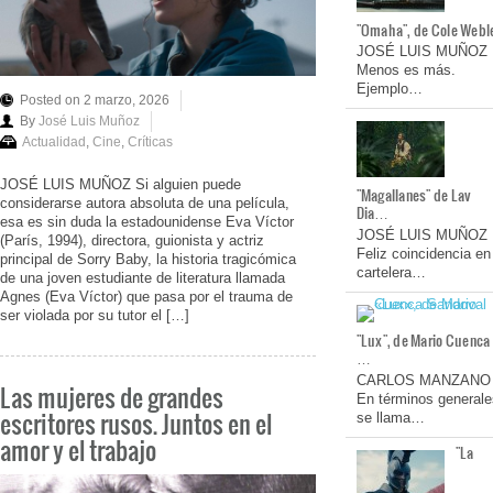
"Omaha", de Cole Webl
JOSÉ LUIS MUÑOZ
Menos es más.
Ejemplo…
Posted on 2 marzo, 2026
By
José Luis Muñoz
Actualidad
,
Cine
,
Críticas
JOSÉ LUIS MUÑOZ Si alguien puede
"Magallanes" de Lav
considerarse autora absoluta de una película,
Dia…
esa es sin duda la estadounidense Eva Víctor
JOSÉ LUIS MUÑOZ
(París, 1994), directora, guionista y actriz
Feliz coincidencia en
principal de Sorry Baby, la historia tragicómica
cartelera…
de una joven estudiante de literatura llamada
Agnes (Eva Víctor) que pasa por el trauma de
ser violada por su tutor el […]
"Lux", de Mario Cuenca
…
CARLOS MANZANO
Las mujeres de grandes
En términos generale
escritores rusos. Juntos en el
se llama…
amor y el trabajo
"La