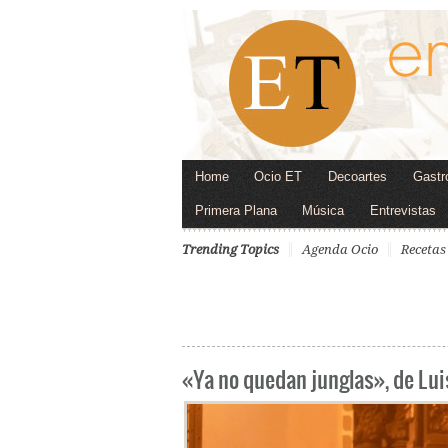
Home
Ocio ET
Decoartes
Gastr
Primera Plana
Música
Entrevistas
Trending Topics
Agenda Ocio
Recetas
«Ya no quedan junglas», de Lui