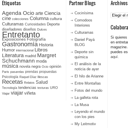
Etiquetas
Partner Blogs
Archivos
Agenda Ocio
Ciencia
Archivos
arte
Cocinísima
cine
Columna
cultura
colecciones
Comodoos
Culturamas
Curiosidades
Deporte
Interiores
Colabor
diseñadores
diseños
Dulces
Entretanto
Culturamas
Si quieres
Fotografía
Exposiciones
Daniel Payá
en entreta
Gastronomía
Historia
BLOG
magazine
Libros
Humor
internacional
Deporte sin
puedes esc
Literatura
Margret
madrid
aquí.
química
Schuchmann
moda
El análisis de la
música
novela negra
opinión
Ocio
noticia de ayer
prendas
propuestas
Paris
pasarelas
El hilo de Arianne
Psicología
Raquel Díaz Illescas
Recetas
Salud
Relatos
Entre Montañas
tendencias
URO
Tecnología
texturas
Fotos del mundo
viajar
viñeta
Viajar
La galleta rota
La Musa
Leyendo el mundo
con los pies
My Leitmotiv