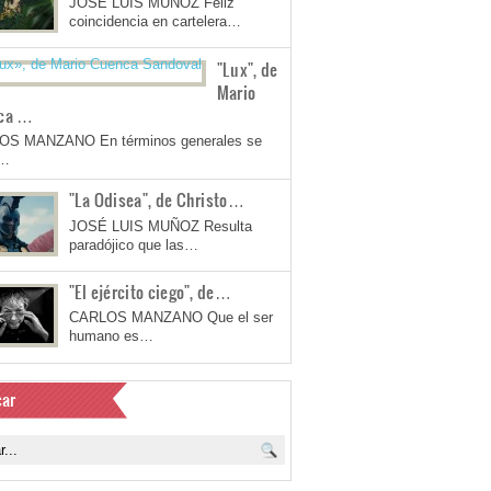
JOSÉ LUIS MUÑOZ Feliz
coincidencia en cartelera…
"Lux", de
Mario
ca …
OS MANZANO En términos generales se
a…
"La Odisea", de Christo…
JOSÉ LUIS MUÑOZ Resulta
paradójico que las…
"El ejército ciego", de…
CARLOS MANZANO Que el ser
humano es…
ar