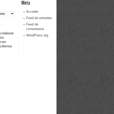
Meta
Acceder
Feed de entradas
a
Feed de
comentarios
 colaborar
WordPress.org
nto
.com
ribirnos