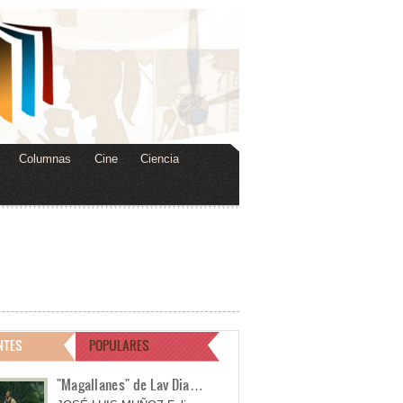
Columnas
Cine
Ciencia
NTES
POPULARES
"Magallanes" de Lav Dia…