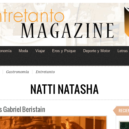
onomía
Moda
Viajar
Eros y Psique
Deporte y Motor
Letras
Gastronomía
Entretanto
NATTI NATASHA
s Gabriel Beristain
RECIE