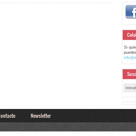
Cola
Si qui
puedes
info@e
Susc
ontacto
Newsletter