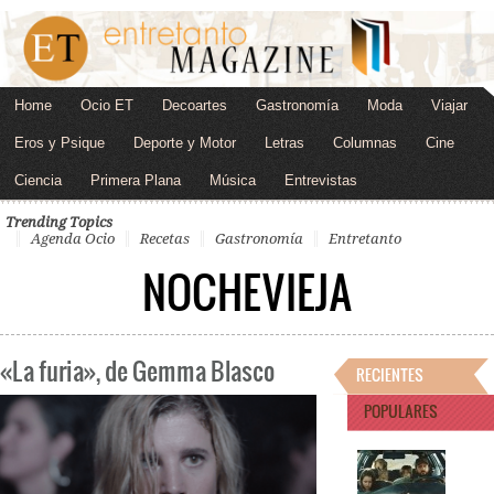
Home
Ocio ET
Decoartes
Gastronomía
Moda
Viajar
Eros y Psique
Deporte y Motor
Letras
Columnas
Cine
Ciencia
Primera Plana
Música
Entrevistas
Trending Topics
Agenda Ocio
Recetas
Gastronomía
Entretanto
NOCHEVIEJA
«La furia», de Gemma Blasco
RECIENTES
POPULARES