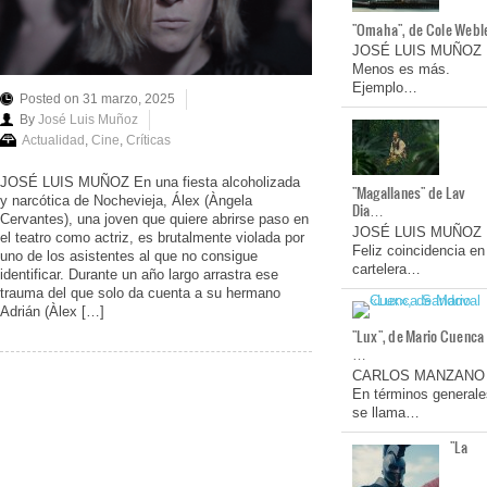
"Omaha", de Cole Webl
JOSÉ LUIS MUÑOZ
Menos es más.
Ejemplo…
Posted on 31 marzo, 2025
By
José Luis Muñoz
Actualidad
,
Cine
,
Críticas
JOSÉ LUIS MUÑOZ En una fiesta alcoholizada
"Magallanes" de Lav
y narcótica de Nochevieja, Álex (Àngela
Dia…
Cervantes), una joven que quiere abrirse paso en
JOSÉ LUIS MUÑOZ
el teatro como actriz, es brutalmente violada por
Feliz coincidencia en
uno de los asistentes al que no consigue
cartelera…
identificar. Durante un año largo arrastra ese
trauma del que solo da cuenta a su hermano
Adrián (Àlex […]
"Lux", de Mario Cuenca
…
CARLOS MANZANO
En términos generale
se llama…
"La