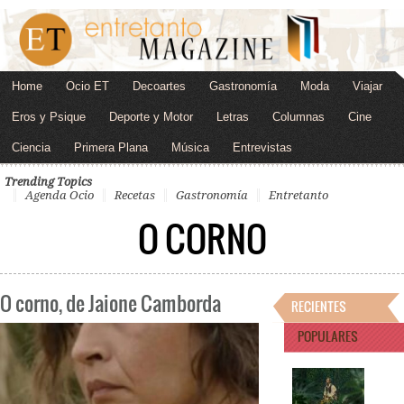
Home
Ocio ET
Decoartes
Gastronomía
Moda
Viajar
Eros y Psique
Deporte y Motor
Letras
Columnas
Cine
Ciencia
Primera Plana
Música
Entrevistas
Trending Topics
Agenda Ocio
Recetas
Gastronomía
Entretanto
O CORNO
O corno, de Jaione Camborda
RECIENTES
POPULARES