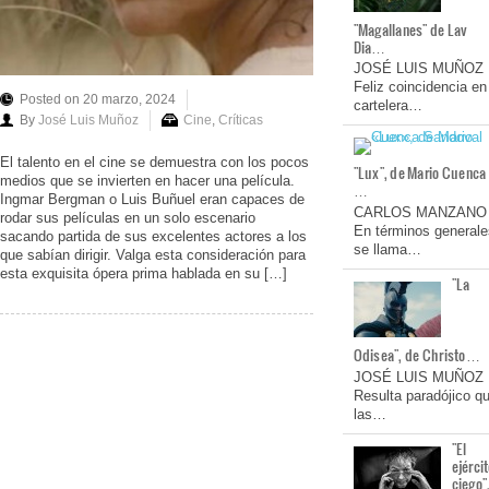
"Magallanes" de Lav
Dia…
JOSÉ LUIS MUÑOZ
Feliz coincidencia en
Posted on 20 marzo, 2024
cartelera…
By
José Luis Muñoz
Cine
,
Críticas
El talento en el cine se demuestra con los pocos
"Lux", de Mario Cuenca
medios que se invierten en hacer una película.
…
Ingmar Bergman o Luis Buñuel eran capaces de
CARLOS MANZANO
rodar sus películas en un solo escenario
En términos generale
sacando partida de sus excelentes actores a los
se llama…
que sabían dirigir. Valga esta consideración para
esta exquisita ópera prima hablada en su […]
"La
Odisea", de Christo…
JOSÉ LUIS MUÑOZ
Resulta paradójico q
las…
"El
ejérci
ciego"