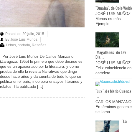
"Omaha", de Cole Webl
JOSÉ LUIS MUÑOZ
Menos es más.
Ejemplo…
Posted on 20 julio, 2015
By
José Luis Muñoz
Letras
,
portada
,
Reseñas
"Magallanes" de Lav
Dia…
Por José Luis Muñoz De Carlos Manzano
(Zaragoza, 1965) lo primero que debe decirse es
JOSÉ LUIS MUÑOZ
que es un apasionado por la literatura, y como
Feliz coincidencia en
prueba de ello la revista Narrativas que dirige
cartelera…
desde hace años y da cuenta de todo lo que se
publica en el país, incorpora ensayos literarios y
relatos. Ha publicado […]
"Lux", de Mario Cuenca
…
CARLOS MANZANO
En términos generale
se llama…
"La