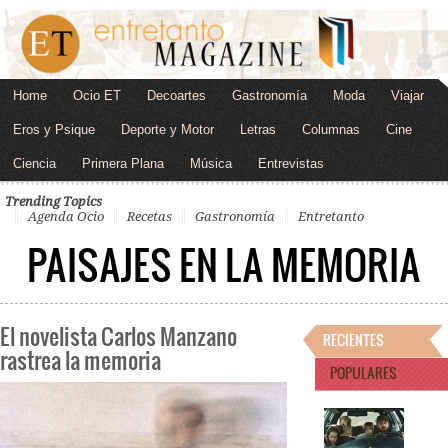
Home
Ocio ET
Decoartes
Gastronomía
Moda
Viajar
Eros y Psique
Deporte y Motor
Letras
Columnas
Cine
Ciencia
Primera Plana
Música
Entrevistas
Trending Topics
Agenda Ocio
Recetas
Gastronomía
Entretanto
PAISAJES EN LA MEMORIA
El novelista Carlos Manzano
RECIENTES
rastrea la memoria
POPULARES