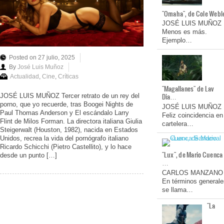
"Omaha", de Cole Webl
JOSÉ LUIS MUÑOZ
Menos es más.
Ejemplo…
Posted on 27 julio, 2025
By
José Luis Muñoz
Actualidad
,
Cine
,
Críticas
"Magallanes" de Lav
Dia…
JOSÉ LUIS MUÑOZ Tercer retrato de un rey del
porno, que yo recuerde, tras Boogei Nights de
JOSÉ LUIS MUÑOZ
Paul Thomas Anderson y El escándalo Larry
Feliz coincidencia en
Flint de Milos Forman. La directora italiana Giulia
cartelera…
Steigerwalt (Houston, 1982), nacida en Estados
Unidos, recrea la vida del pornógrafo italiano
Ricardo Schicchi (Pietro Castellito), y lo hace
"Lux", de Mario Cuenca
desde un punto […]
…
CARLOS MANZANO
En términos generale
se llama…
"La