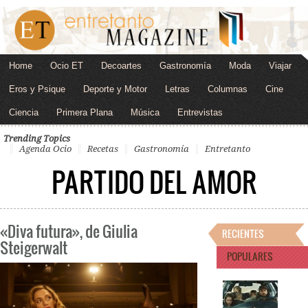
Home
Ocio ET
Decoartes
Gastronomía
Moda
Viajar
Eros y Psique
Deporte y Motor
Letras
Columnas
Cine
Ciencia
Primera Plana
Música
Entrevistas
Trending Topics
Agenda Ocio
Recetas
Gastronomía
Entretanto
PARTIDO DEL AMOR
«Diva futura», de Giulia
RECIENTES
Steigerwalt
POPULARES