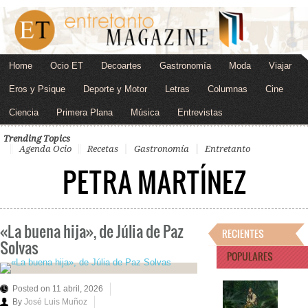
Home
Ocio ET
Decoartes
Gastronomía
Moda
Viajar
Eros y Psique
Deporte y Motor
Letras
Columnas
Cine
Ciencia
Primera Plana
Música
Entrevistas
Trending Topics
Agenda Ocio
Recetas
Gastronomía
Entretanto
PETRA MARTÍNEZ
«La buena hija», de Júlia de Paz
RECIENTES
Solvas
POPULARES
Posted on 11 abril, 2026
By
José Luis Muñoz