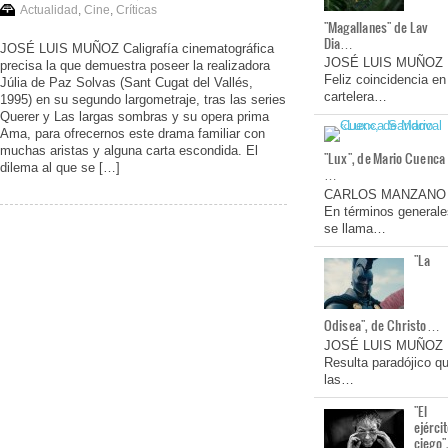
Actualidad
,
Cine
,
Críticas
"Magallanes" de Lav
Dia…
JOSÉ LUIS MUÑOZ Caligrafía cinematográfica
JOSÉ LUIS MUÑOZ
precisa la que demuestra poseer la realizadora
Feliz coincidencia en
Júlia de Paz Solvas (Sant Cugat del Vallés,
cartelera…
1995) en su segundo largometraje, tras las series
Querer y Las largas sombras y su opera prima
Ama, para ofrecernos este drama familiar con
muchas aristas y alguna carta escondida. El
"Lux", de Mario Cuenca
dilema al que se […]
…
CARLOS MANZANO
En términos generale
se llama…
"La
Odisea", de Christo…
JOSÉ LUIS MUÑOZ
Resulta paradójico q
las…
"El
ejérci
ciego"