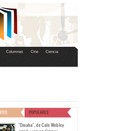
Columnas
Cine
Ciencia
NTES
POPULARES
"Omaha", de Cole Webley