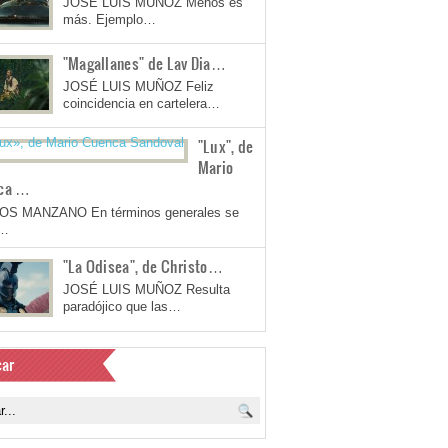
JOSÉ LUIS MUÑOZ Menos es
más. Ejemplo…
"Magallanes" de Lav Dia…
JOSÉ LUIS MUÑOZ Feliz
coincidencia en cartelera…
"Lux", de
Mario
ca …
OS MANZANO En términos generales se
a…
"La Odisea", de Christo…
JOSÉ LUIS MUÑOZ Resulta
paradójico que las…
ar