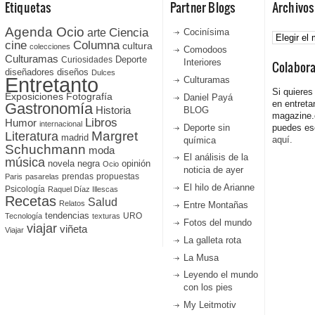
Etiquetas
Partner Blogs
Archivos
Agenda Ocio
Ciencia
Archivos
arte
Cocinísima
cine
Columna
cultura
colecciones
Comodoos
Culturamas
Curiosidades
Deporte
Interiores
Colabor
diseñadores
diseños
Dulces
Entretanto
Culturamas
Si quieres
Fotografía
Exposiciones
Daniel Payá
en entreta
Gastronomía
Historia
BLOG
magazine
Libros
Humor
internacional
Deporte sin
puedes esc
Literatura
Margret
madrid
aquí.
química
Schuchmann
moda
El análisis de la
música
novela negra
opinión
Ocio
noticia de ayer
prendas
propuestas
Paris
pasarelas
El hilo de Arianne
Psicología
Raquel Díaz Illescas
Recetas
Salud
Relatos
Entre Montañas
tendencias
URO
Tecnología
texturas
Fotos del mundo
viajar
viñeta
Viajar
La galleta rota
La Musa
Leyendo el mundo
con los pies
My Leitmotiv