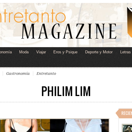
onomía
Moda
Viajar
Eros y Psique
Deporte y Motor
Letras
Gastronomía
Entretanto
PHILIM LIM
RECIE