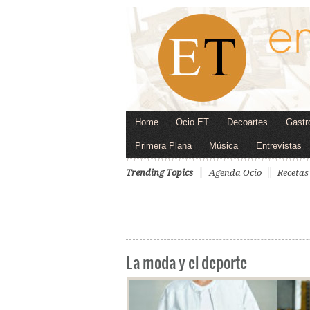
Home
Ocio ET
Decoartes
Gastr
Primera Plana
Música
Entrevistas
Trending Topics
Agenda Ocio
Recetas
La moda y el deporte