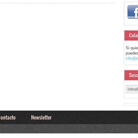
Cola
Si qui
puedes
info@e
Susc
ontacto
Newsletter