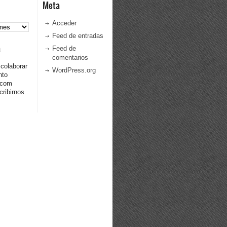
Meta
Acceder
Feed de entradas
a
Feed de
comentarios
 colaborar
WordPress.org
nto
.com
ribirnos