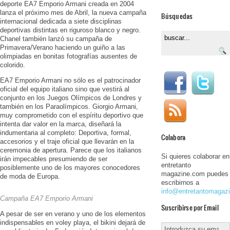
deporte EA7 Emporio Armani creada en 2004
lanza el próximo mes de Abril, la nueva campaña
Búsquedas
internacional dedicada a siete disciplinas
deportivas distintas en riguroso blanco y negro.
Chanel también lanzó su campaña de
Primavera/Verano haciendo un guiño a las
olimpiadas en bonitas fotografías ausentes de
colorido.
EA7 Emporio Armani no sólo es el patrocinador
oficial del equipo italiano sino que vestirá al
conjunto en los Juegos Olímpicos de Londres y
también en los Paraolímpicos. Giorgio Armani,
muy comprometido con el espíritu deportivo que
intenta dar valor en la marca, diseñará la
indumentaria al completo: Deportiva, formal,
Colabora
accesorios y el traje oficial que llevarán en la
ceremonia de apertura. Parece que los italianos
Si quieres colaborar en
irán impecables presumiendo de ser
entretanto
posiblemente uno de los mayores conocedores
magazine.com puedes
de moda de Europa.
escribirnos a
info@entretantomagaz
Campaña EA7 Emporio Armani
Suscribirse por Email
A pesar de ser en verano y uno de los elementos
indispensables en voley playa, el bikini dejará de