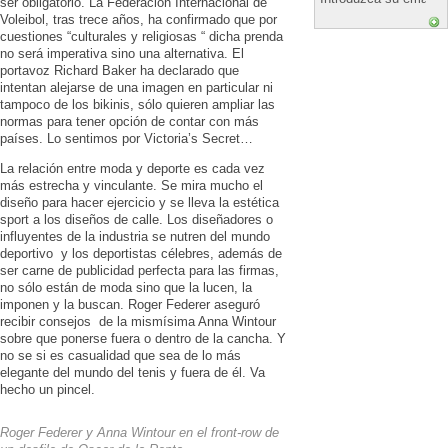
ser obligatorio. La Federación Internacional de
Voleibol, tras trece años, ha confirmado que por
cuestiones “culturales y religiosas “ dicha prenda
no será imperativa sino una alternativa. El
portavoz Richard Baker ha declarado que
intentan alejarse de una imagen en particular ni
tampoco de los bikinis, sólo quieren ampliar las
normas para tener opción de contar con más
países. Lo sentimos por Victoria’s Secret…
La relación entre moda y deporte es cada vez
más estrecha y vinculante. Se mira mucho el
diseño para hacer ejercicio y se lleva la estética
sport a los diseños de calle. Los diseñadores o
influyentes de la industria se nutren del mundo
deportivo y los deportistas célebres, además de
ser carne de publicidad perfecta para las firmas,
no sólo están de moda sino que la lucen, la
imponen y la buscan. Roger Federer aseguró
recibir consejos de la mismísima Anna Wintour
sobre que ponerse fuera o dentro de la cancha. Y
no se si es casualidad que sea de lo más
elegante del mundo del tenis y fuera de él. Va
hecho un pincel.
Roger Federer y Anna Wintour en el front-row de