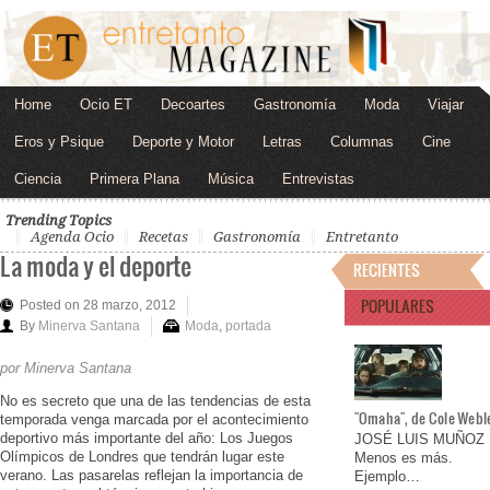
Home
Ocio ET
Decoartes
Gastronomía
Moda
Viajar
Eros y Psique
Deporte y Motor
Letras
Columnas
Cine
Ciencia
Primera Plana
Música
Entrevistas
Trending Topics
Agenda Ocio
Recetas
Gastronomía
Entretanto
La moda y el deporte
RECIENTES
POPULARES
Posted on 28 marzo, 2012
By
Minerva Santana
Moda
,
portada
por Minerva Santana
No es secreto que una de las tendencias de esta
"Omaha", de Cole Webl
temporada venga marcada por el acontecimiento
deportivo más importante del año: Los Juegos
JOSÉ LUIS MUÑOZ
Olímpicos de Londres que tendrán lugar este
Menos es más.
verano. Las pasarelas reflejan la importancia de
Ejemplo…