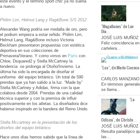
este evento y el término
sport chic
ya no suena
a nuevo.
Philim Lim, Helmut Lang y Rag&Bone S/S 2012
"Magallanes" de Lav
Alexander Wang podría ser medalla de oro, pero
Dia…
el podium empieza a estar reñido. Philim Lim,
JOSÉ LUIS MUÑOZ
Helmut Lang, Rag&Bone incluso Victoria
Feliz coincidencia en
Beckham presentaron propuestas con estética
cartelera…
deportiva en sus colecciones de
Primavera/Verano. Y como vimos en
París
con
Chloe, Dsquared2 y Stella McCartney la
tendencia se prolonga al Otoño/Invierno. La
"Lux", de Mario Cuenca
última ha sido la encargada de diseñar el
…
uniforme del equipo británico. Un total de 590
CARLOS MANZANO
prendas que ya han salido a la luz. “Made by”
En términos generale
Stella McCartney y Adidas, firma con la que
se llama…
colabora desde 2004. Prendas de una calidad
técnica superior y con la premisa de influir
"La
positivamente en los atletas. La diseñadora dice
haberse inspirado en la bandera del Reino Unido.
Odisea", de Christo…
Stella Mccartney en la presentación de los
JOSÉ LUIS MUÑOZ
diseños del equipo británico.
Resulta paradójico q
las…
Hace unos días hemos sabido que la línea de