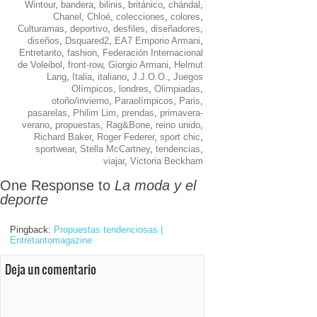
Wintour
,
bandera
,
bilinis
,
británico
,
chándal
,
Chanel
,
Chloé
,
colecciones
,
colores
,
Culturamas
,
deportivo
,
desfiles
,
diseñadores
,
diseños
,
Dsquared2
,
EA7 Emporio Armani
,
Entretanto
,
fashion
,
Federación Internacional
de Voleibol
,
front-row
,
Giorgio Armani
,
Helmut
Lang
,
Italia
,
italiano
,
J.J.O.O.
,
Juegos
Olímpicos
,
londres
,
Olimpiadas
,
otoño/invierno
,
Paraolímpicos
,
Paris
,
pasarelas
,
Philim Lim
,
prendas
,
primavera-
verano
,
propuestas
,
Rag&Bone
,
reino unido
,
Richard Baker
,
Roger Federer
,
sport chic
,
sportwear
,
Stella McCartney
,
tendencias
,
viajar
,
Victoria Beckham
One Response to
La moda y el
deporte
Pingback:
Propuestas tendenciosas |
Entretantomagazine
Deja un comentario