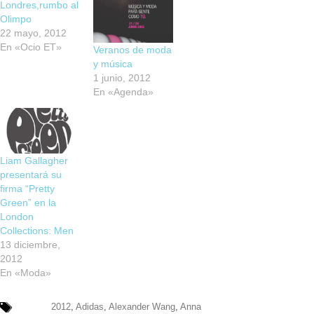
Londres,rumbo al
Olimpo
22 mayo, 2012
En «Ocio ET»
Veranos de moda
y música
1 junio, 2012
En «Agenda»
Liam Gallagher
presentará su
firma “Pretty
Green” en la
London
Collections: Men
13 diciembre,
2012
En «Moda»
2012
,
Adidas
,
Alexander Wang
,
Anna