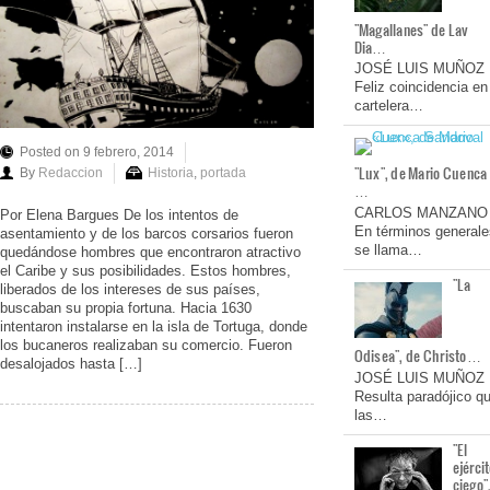
"Magallanes" de Lav
Dia…
JOSÉ LUIS MUÑOZ
Feliz coincidencia en
cartelera…
Posted on 9 febrero, 2014
"Lux", de Mario Cuenca
By
Redaccion
Historia
,
portada
…
CARLOS MANZANO
Por Elena Bargues De los intentos de
En términos generale
asentamiento y de los barcos corsarios fueron
se llama…
quedándose hombres que encontraron atractivo
el Caribe y sus posibilidades. Estos hombres,
"La
liberados de los intereses de sus países,
buscaban su propia fortuna. Hacia 1630
intentaron instalarse en la isla de Tortuga, donde
los bucaneros realizaban su comercio. Fueron
Odisea", de Christo…
desalojados hasta […]
JOSÉ LUIS MUÑOZ
Resulta paradójico q
las…
"El
ejérci
ciego"