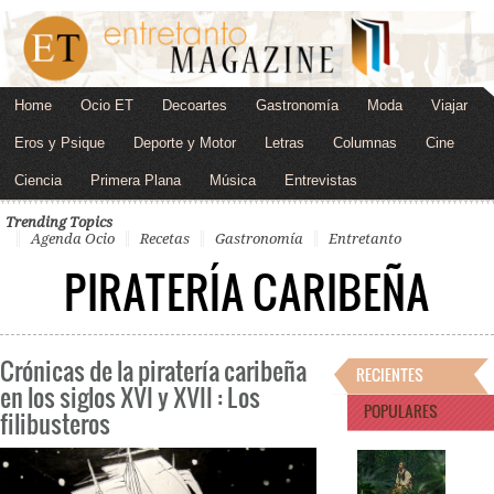
Home
Ocio ET
Decoartes
Gastronomía
Moda
Viajar
Eros y Psique
Deporte y Motor
Letras
Columnas
Cine
Ciencia
Primera Plana
Música
Entrevistas
Trending Topics
Agenda Ocio
Recetas
Gastronomía
Entretanto
PIRATERÍA CARIBEÑA
Crónicas de la piratería caribeña
RECIENTES
en los siglos XVI y XVII : Los
POPULARES
filibusteros